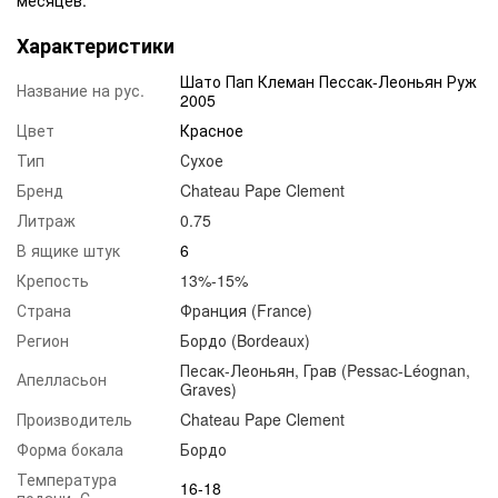
Характеристики
Шато Пап Клеман Пессак-Леоньян Руж
Название на рус.
2005
Цвет
Красное
Тип
Сухое
Бренд
Chateau Pape Clement
Литраж
0.75
В ящике штук
6
Крепость
13%-15%
Страна
Франция (France)
Регион
Бордо (Bordeaux)
Песак-Леоньян, Грав (Pessac-Léognan,
Апелласьон
Graves)
Производитель
Chateau Pape Clement
Форма бокала
Бордо
Температура
16-18
подачи, С