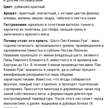
Цвет:
рубиново-красный.
Аромат:
приятный, элегантный, с нотами цветов фиалки,
клюквы, малины, вишни, кедра, табачного листа и кожи.
Гастрономия:
идеально в сочетании вителло тоннато,
карпаччо из телятины, ростбифа, овощей-гриль и
запеченного красного мяса.
Почему стоит это купить.
“Шато Пап Клеман Руж” - вино
гедонистического, артизанального уровня, произведенное в
одноименном поместье в субзоне Пессак-Леоньян.
Название произошло от имени владельца шато, великого
Папы Римского Клемента 5, известного в те времена как
Бертран де Гот. В течение 5 веков производство вина “Пап
Клеман Руж” хранилось в секрете, да и сейчас процесс
винификации раскрывается лишь общими
характеристиками. Известно, что ягоды собираются
вручную, каждый сорт отдельно, и проходят тщательную
сортировку. Прессуется виноград в деревянных чанах под
силой собственного веса, а ферментация длится при
контролируемой температуре. После этого наступает черед
малолактики, а далее -выдержки в дубовых бочках 18
месяцев.