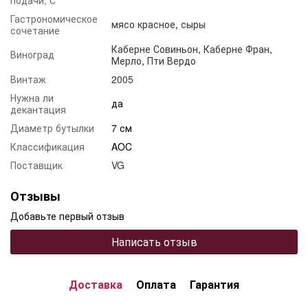
Гастрономическое
мясо красное
,
сыры
сочетание
Каберне Совиньон
,
Каберне Фран
,
Виноград
Мерло
,
Пти Вердо
Винтаж
2005
Нужна ли
да
декантация
Диаметр бутылки
7 см
Классификация
AOC
Поставщик
VG
Отзывы
Добавьте первый отзыв
Написать отзыв
Доставка
Оплата
Гарантия