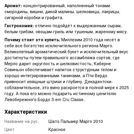
Аромат:
концентрированный, наполненный тонами
смородины, вишни, дикой малины, шелковицы, лакрицы,
сигарной коробки и графита.
Гастрономия:
отлично подойдёт к выдержанным сырам,
белым грибам, овощам-гриль или тушеным, жареному мясу.
Почему стоит это купить.
Миллезим 2010 года несёт в
себе все богатство исключительного региона Марго.
Великолепный ароматический букет и исключительный вкус
достигнуты путем правильного ассамбляжа сортов, где
Мерло дарит округлость и шелковистость, Каберне
Совиньон обеспечивает напиток структурным телом и
хорошо интегрированными танинами, а Пти Вердо
привносит изящные штрихи и глубину. Декадентски-
соблазнительное, это вино раскроется в полной мере к 2025
году. А пока его можно подарить истинному ценителю
Левобережного Бордо 3-em Cru Classe.
Характеристики
Название на рус.
Шато Пальмер Марго 2010
Цвет
Красное