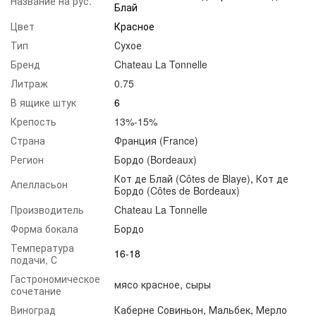
Название на рус.
Блай
Цвет
Красное
Тип
Сухое
Бренд
Chateau La Tonnelle
Литраж
0.75
В ящике штук
6
Крепость
13%-15%
Страна
Франция (France)
Регион
Бордо (Bordeaux)
Кот де Блай (Côtes de Blaye)
,
Кот де
Апелласьон
Бордо (Côtes de Bordeaux)
Производитель
Chateau La Tonnelle
Форма бокала
Бордо
Температура
16-18
подачи, С
Гастрономическое
мясо красное
,
сыры
сочетание
Виноград
Каберне Совиньон
,
Мальбек
,
Мерло