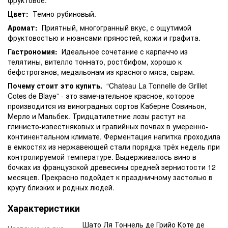
Цвет:
Темно-рубиновый.
Аромат:
Приятный, многогранный вкус, с ощутимой
фруктовостью и нюансами пряностей, кожи и графита.
Гастрономия:
Идеальное сочетание с карпаччо из
телятины, вителло тоннато, ростбифом, хорошо к
бефстроганов, медальонам из красного мяса, сырам.
Почему стоит это купить.
“Chateau La Tonnelle de Grillet
Cotes de Blaye” - это замечательное красное, которое
производится из виноградных сортов Каберне Совиньон,
Мерло и Мальбек. Тридцатилетние лозы растут на
глинисто-известняковых и гравийных почвах в умеренно-
континентальном климате. Ферментация напитка проходила
в емкостях из нержавеющей стали порядка трёх недель при
контролируемой температуре. Выдерживалось вино в
бочках из французской древесины средней зернистости 12
месяцев. Прекрасно подойдет к праздничному застолью в
кругу близких и родных людей.
Характеристики
Шато Ля Тоннель де Грийо Коте де