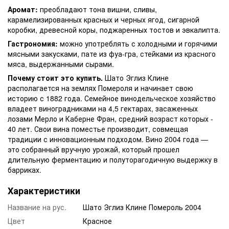
Аромат:
преобладают тона вишни, сливы,
карамелизированных красных и черных ягод, сигарной
коробки, древесной коры, поджаренных тостов и эвкалипта.
Гастрономия:
можно употреблять с холодными и горячими
мясными закусками, пате из фуа-гра, стейками из красного
мяса, выдержанными сырами.
Почему стоит это купить.
Шато Эглиз Клине
располагается на землях Помероля и начинает свою
историю с 1882 года. Семейное винодельческое хозяйство
владеет виноградниками на 4,5 гектарах, засаженных
лозами Мерло и Каберне Фран, средний возраст которых -
40 лет. Свои вина поместье производит, совмещая
традиции с инновационным подходом. Вино 2004 года —
это собранный вручную урожай, который прошел
длительную ферментацию и полуторагодичную выдержку в
барриках.
Характеристики
Название на рус.
Шато Эглиз Клине Помероль 2004
Цвет
Красное