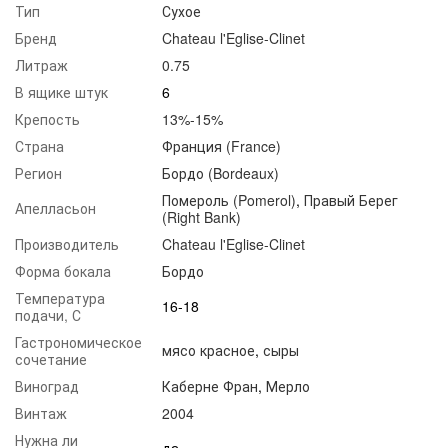
Тип
Сухое
Бренд
Chateau l'Eglise-Clinet
Литраж
0.75
В ящике штук
6
Крепость
13%-15%
Страна
Франция (France)
Регион
Бордо (Bordeaux)
Помероль (Pomerol)
,
Правый Берег
Апелласьон
(Right Bank)
Производитель
Chateau l'Eglise-Clinet
Форма бокала
Бордо
Температура
16-18
подачи, С
Гастрономическое
мясо красное
,
сыры
сочетание
Виноград
Каберне Фран
,
Мерло
Винтаж
2004
Нужна ли
да