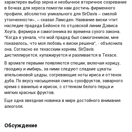
характерен выбор зерна и необычное вторичное созревание
в бочках для хереса помогли нам достичь фирменного
профиля, абсолютно уникального для SirDavis – смелой
утонченности», – сказал Ламсден. Название виски чтит
наследие прадеда Бейонсе по отцовской линии Дэвиса
Хоуга, фермера и самогонника во времена сухого закона.
"Когда я узнала, что мой прадед был самогонником, мне
показалось, что моя любовь к виски решена", - объяснила
она. Согласно ее техасским корням, SirDavis
дистиллируется, купажируется и разливается в Техасе.
В аромате первыми появляются специи, включая корицу,
гвоздику и имбирь, за ними следуют сладкие цукаты
апельсиновой цедры, согревающие ноты ириса и оттенок
дуба. По вкусу насыщенная смесь сухофруктов, заварного
крема с ванилью и ирисок, с оттенком белого перца и
мягких красных фруктов.
Еще одна звездная новинка в мире достойного внимания
алкоголя.
Обсуждение