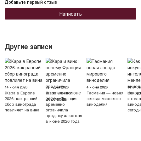
Добавьте первый отзыв
Написать
Другие записи
14 июля 2026
29 июня 2026
4 июня 2026
16 апре
Жара в Европе
Жара и вино:
Тасмания — новая
Как ис
2026: как ранний
почему Франция
звезда мирового
интелл
сбор винограда
временно
виноделия
винод
повлияет на вина
ограничила
сегодн
продажу алкоголя
в июне 2026 года