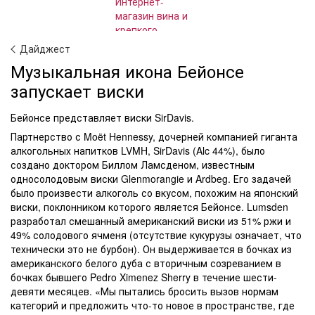
Дайджест
Музыкальная икона Бейонсе
запускает виски
Бейонсе представляет виски SirDavis.
Партнерство с Moët Hennessy, дочерней компанией гиганта
алкогольных напитков LVMH, SirDavis (Alc 44%), было
создано доктором Биллом Ламсденом, известным
односолодовым виски Glenmorangie и Ardbeg. Его задачей
было произвести алкоголь со вкусом, похожим на японский
виски, поклонником которого является Бейонсе. Lumsden
разработал смешанный американский виски из 51% ржи и
49% солодового ячменя (отсутствие кукурузы означает, что
технически это не бурбон). Он выдерживается в бочках из
американского белого дуба с вторичным созреванием в
бочках бывшего Pedro Ximenez Sherry в течение шести-
девяти месяцев. «Мы пытались бросить вызов нормам
категорий и предложить что-то новое в пространстве, где