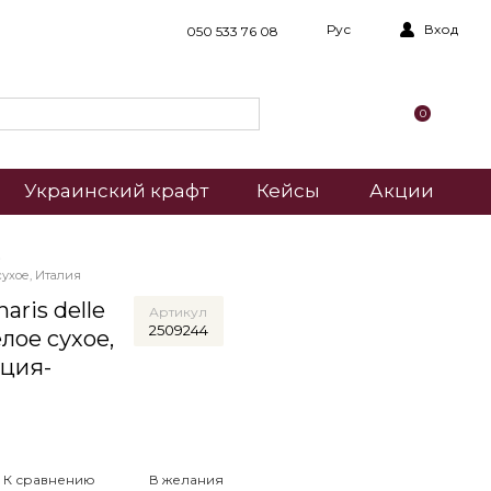
Рус
Вход
050 533 76 08
0
Украинский крафт
Кейсы
Акции
ухое, Италия
aris delle
Артикул
2509244
елое сухое,
еция-
К сравнению
В желания