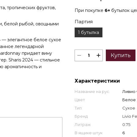
та, тропических фруктов,
При покупке
6+
бутылок ц
Партия
и, белой рыбой, овощными
1 бутылка
24 — элегантное белое сухое
данное легендарной
 Chardonnay придает вину
Купить
ер. Sharis 2024 — стильное
ую ароматичность и
Характеристики
Название на рус.
Ливио 
Цвет
Белое
Тип
Сухое
Бренд
Livio F
Литраж
0.75
В ящике штук
6