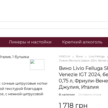
Ликеры и настойки
Крепкий алкоголь
VINO.UA
Вино
Livio Felluga
Ливио Феллуга Шарис 2024, белое с
Вино Livio Felluga Sh
Venezie IGT 2024, б
0,75 л, Фриули-Вен
 сочные цитрусовые нотки
Джулия, Италия
ой текстурой благодаря
е, с нежной цитрусовой
В наличии
Оставить отзыв
1 718 грн