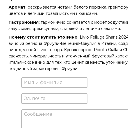
Аромат:
раскрывается нотами белого персика, грейпфру
цветов и легкими травянистыми нюансами.
Гастрономия:
гармонично сочетается с морепродуктам
закусками, крем-супами, спаржей и легкими салатами.
Почему стоит купить это вино.
Livio Felluga Sharis 20
вино из региона Фриули-Венеция-Джулия в Италии, соз
винодельней Livio Felluga. Купаж сортов Ribolla Gialla и
свежесть, минеральность и утонченный фруктовый характ
итальянское вино для тех, кто ценит свежесть, утонченн
подлинный характер вин Фриули.