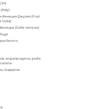
2,9%
(Italy)
-Венеция-Джулия (Friuli
 Giulia)
Венецие (Delle Venezie)
elluga
для белого
тив
,
морепродукты
,
рыба
салаты
ла
,
Шардоне
ка