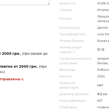
Крепость
10,6%-1
Страна
Италия 
Фриули
Регион
Venezia
Апелласьон
Делле 
Производитель
Livio F
Форма бокала
Бокал 
Температура
10-12
подачи, С
 2000 грн.
, (при заказе до
Гастрономическое
апери
сочетание
белая
,
платно от 2000 грн.
, (при
Виноград
Рибол
н.)
Винтаж
2024
отправлены с
Нужна ли
нет
декантация
Диаметр бутылки
8,5 см
Классификация
IGT
Подборка
Новин