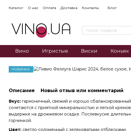
Каталог
О нас
Оплата
Доставка
Контакты
Блог
Вино
Игристые
Виски
Коньяк
НОВИНКА
Описание
Новый отзыв или комментарий
Вкус:
гармоничный, свежий и хорошо сбалансированный:
сочетаются с приятной минеральностью и легкой кремов
выдержке на дрожжевом осадке. Послевкусие длительно
горчинкой.
Цвет:
светло-соломенный с зеленоватыми отблесками.