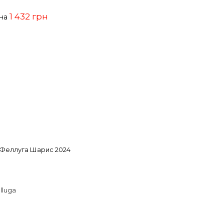
1 432 грн
ена
Феллуга Шарис 2024
elluga