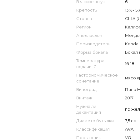
В ящике штук
6
Крепость
13%-15
Страна
США (
Регион
Калифо
Апелласьон
Мендоч
Производитель
Kendal
Форма бокала
Бокал 
Температура
16-18
подачи, С
Гастрономическое
мясо к
сочетание
Виноград
Пино 
Винтаж
2017
Нужна ли
по же
декантация
Диаметр бутылки
7,5 см
Классификация
AVA
Поставщик
VG