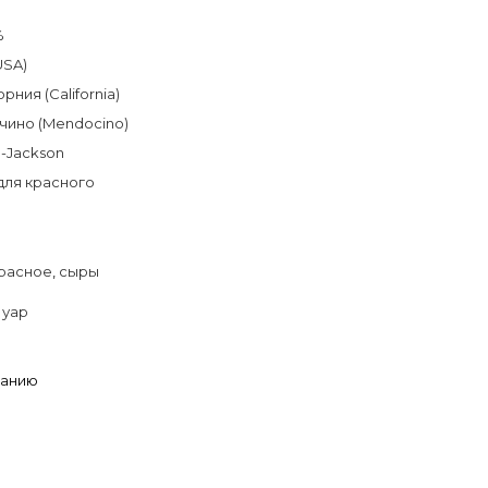
%
USA)
рния (California)
ино (Mendocino)
l-Jackson
для красного
расное
,
сыры
Нуар
ланию