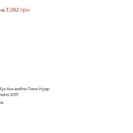
3 282 грн
ена
Туз Ансамбль Пино Нуар
ино 2017
ое