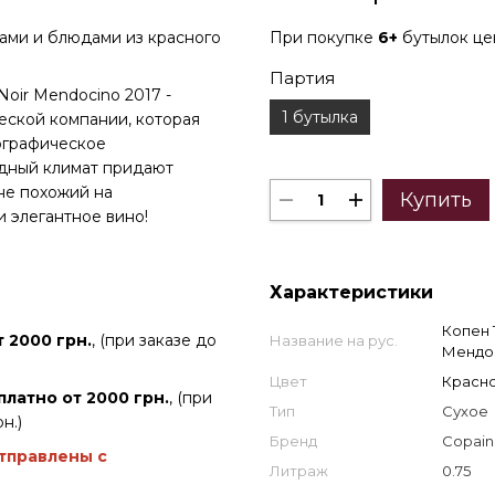
ми и блюдами из красного
При покупке
6+
бутылок ц
Партия
Noir Mendocino 2017 -
1 бутылка
еской компании, которая
ографическое
дный климат придают
не похожий на
Купить
 элегантное вино!
Характеристики
Копен 
 2000 грн.
, (при заказе до
Название на рус.
Мендоч
Цвет
Красн
платно от 2000 грн.
, (при
Тип
Сухое
н.)
Бренд
Copain
отправлены с
Литраж
0.75