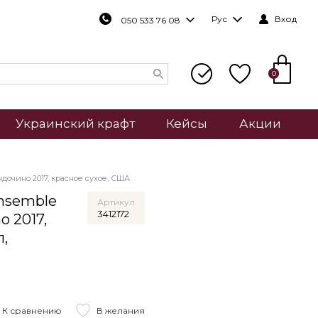
Рус
Вход
050 533 76 08
0
Украинский крафт
Кейсы
Акции
очино 2017, красное сухое, США
Ensemble
Артикул
3412172
o 2017,
л,
К сравнению
В желания