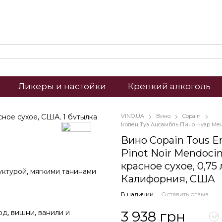
Ликеры и настойки
Крепкий алкоголь
VINO.UA
Вино
Copain
Копен Туз Ансамбль Пино Нуар Менд
Вино Copain Tous 
Pinot Noir Mendocin
красное сухое, 0,75 
ктурой, мягкими танинами
Калифорния, США
В наличии
Оставить отзыв
3 938 грн
од, вишни, ванили и