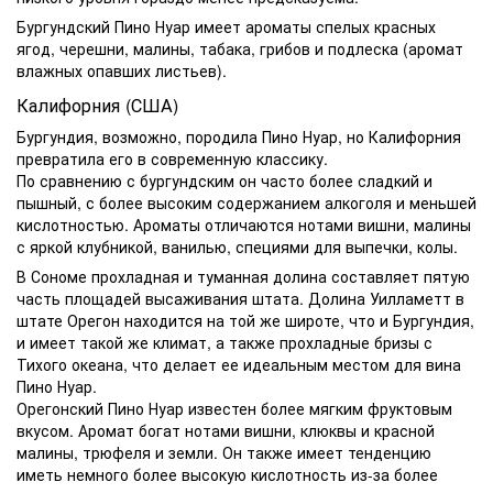
Бургундский Пино Нуар имеет ароматы спелых красных
ягод, черешни, малины, табака, грибов и подлеска (аромат
влажных опавших листьев).
Калифорния (США)
Бургундия, возможно, породила Пино Нуар, но Калифорния
превратила его в современную классику.
По сравнению с бургундским он часто более сладкий и
пышный, с более высоким содержанием алкоголя и меньшей
кислотностью. Ароматы отличаются нотами вишни, малины
с яркой клубникой, ванилью, специями для выпечки, колы.
В Сономе прохладная и туманная долина составляет пятую
часть площадей высаживания штата. Долина Уилламетт в
штате Орегон находится на той же широте, что и Бургундия,
и имеет такой же климат, а также прохладные бризы с
Тихого океана, что делает ее идеальным местом для вина
Пино Нуар.
Орегонский Пино Нуар известен более мягким фруктовым
вкусом. Аромат богат нотами вишни, клюквы и красной
малины, трюфеля и земли. Он также имеет тенденцию
иметь немного более высокую кислотность из-за более