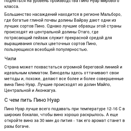
подняться на уровень производства Пино Нуар мирового
класса.
Большинство насаждений находится в регионе Мальборо,
где богатые глиной почвы долины Вайрау дают одни из
лучших сортов Пино. Однако лучшие образцы этой страны
происходят из центральной долины Отаго, где
потрясающий пейзаж служит прекрасной средой для
выращивания спелых цветочных сортов Пино,
пользующихся всеобщей популярностью.
Чили
Страна может похвастаться огромной береговой линией и
идеальным климатом. Виноделы здесь оттачивают свои
методы и, похоже, делают все более и более совершенные
вина Пино Нуар. Лучшие происходят из долин Майпо,
Центральной и Аконкагуа.
С чем пить Пино Нуар
Пино Нуар лучше всего подавать при температуре 12-16 С в
широких бокалах, чтобы вино хорошо раскрылось. А еще
откройте вино за 30 мин до пития - так его аромат станет в
разы богаче.