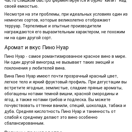
часто слишком быстро ферментируется и бурно “кипит” над
своей емкостью.
Несмотря на эти проблемы, при идеальных условиях один из
немногих сортов, которые великолепно отображают
терруар. Терпеливые и опытные производители
награждаются его выразительным характером, не похожим
ни на один другой сорт.
Аромат и вкус Пино Нуар
Пино Нуар - самое романтизированное красное вино в мире.
Ни один другой виноград не вызывает таких эмоций и
поклонения у любителей вина.
Вина Пино Нуар
имеют почти прозрачный красный цвет,
легкое тело и яркий фруктовый профиль. При дегустации вы
встретите ягодные, землистые, сладкие пряные ароматы,
обогащены нотами темной вишни, красной смородины и
ягод, а также нотами грибов и подлеска. Вы можете
почувствовать оттенки ванили, специй, шоколада, табака и
дуба. Средняя кислотность Пино Нуар и танинность от
слабой к среднему делают это вино особенно
сбалансированным.