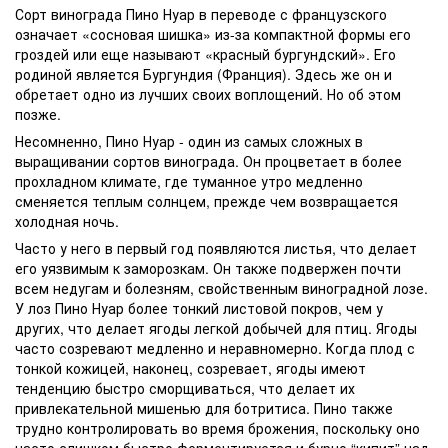
Сорт винограда
Пино Нуар в переводе с французского
означает «сосновая шишка» из-за компактной формы его
гроздей или еще называют «красный бургундский». Его
родиной является
Бургундия
(Франция). Здесь же он и
обретает одно из лучших своих воплощений. Но об этом
позже.
Несомненно, Пино Нуар - один из самых сложных в
выращивании сортов винограда. Он процветает в более
прохладном климате, где туманное утро медленно
сменяется теплым солнцем, прежде чем возвращается
холодная ночь.
Часто у него в первый год появляются листья, что делает
его уязвимым к заморозкам. Он также подвержен почти
всем недугам и болезням, свойственным виноградной лозе.
У лоз Пино Нуар более тонкий листовой покров, чем у
других, что делает ягоды легкой добычей для птиц. Ягоды
часто созревают медленно и неравномерно. Когда плод с
тонкой кожицей, наконец, созревает, ягоды имеют
тенденцию быстро сморщиваться, что делает их
привлекательной мишенью для ботритиса. Пино также
трудно контролировать во время брожения, поскольку оно