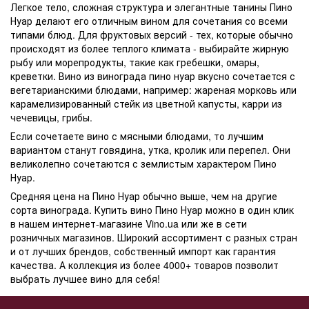
Легкое тело, сложная структура и элегантные танины Пино
Нуар делают его отличным вином для сочетания со всеми
типами блюд. Для фруктовых версий - тех, которые обычно
происходят из более теплого климата - выбирайте жирную
рыбу или морепродукты, такие как гребешки, омары,
креветки.
Вино из винограда пино нуар
вкусно сочетается с
вегетарианскими блюдами, например: жареная морковь или
карамелизированный стейк из цветной капусты, карри из
чечевицы, грибы.
Если сочетаете вино с мясными блюдами, то лучшим
вариантом станут говядина, утка, кролик или перепел. Они
великолепно сочетаются с землистым характером Пино
Нуар.
Средняя
цена
на Пино Нуар обычно выше, чем на другие
сорта винограда.
Купить вино Пино Нуар
можно в один клик
в нашем интернет-магазине Vino.ua или же в сети
розничных магазинов. Широкий ассортимент с разных стран
и от лучших брендов, собственный импорт как гарантия
качества. А коллекция из более 4000+ товаров позволит
выбрать лучшее вино для себя!