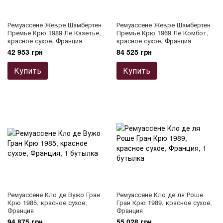
Ремуассене Жевре Шамбертен
Ремуассене Жевре Шамбертен
Премье Крю 1989 Ле Казетье,
Премье Крю 1969 Ле Комбот,
красное сухое, Франция
красное сухое, Франция
42 953 грн
84 525 грн
Купить
Купить
Ремуассене Кло де Вужо Гран
Ремуассене Кло де ля Роше
Крю 1985, красное сухое,
Гран Крю 1989, красное сухое,
Франция
Франция
94 875 грн
55 028 грн