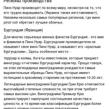
Регионы производства
Пино Нуар производят по всему миру, несмотря на то, что
его трудно выращивать (
Украина
также изготавливает).
Назовем несколько самых популярных регионов, где
вино
pinot noir
обретает лучшее обличье.
Бургундия (Франция)
Для многих серьезных винных фанатов Бургундия - это имя
и фамилия в Пино Нуар. Бургундские производители не
называют свое вино Пино Нуар, а называют его «красным
бургундским». Здесь особенное место -
терруар и холмы, богаты известняком, которые придают
винограду отчетливо бургундский характер. Проще говоря,
на этих легендарных виноградниках рождаются самые
выразительные образцы Пино Нуар, которые имеют
потенциал к красивому старению на протяжении 10-20 лет.
Легендарные виноградники Бургундии Гран Крю отличаются
высочайшей степенью сложности, но при этом требуют
самых высоких цен. Виноградники Премьер Крю
демонстрируют наилучшее соотношение качества и
ценности, в то время как классификация Бургундии более
низкого уровня гораздо менее предсказуема.