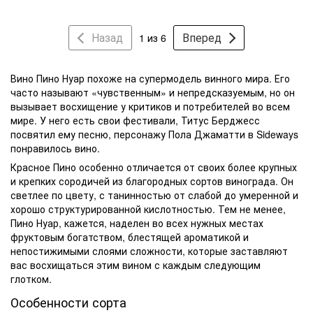
Назад
Вперед
1 из 6
Вино Пино Нуар
похоже на супермодель винного мира. Его
часто называют «чувственным» и непредсказуемым, но он
вызывает восхищение у критиков и потребителей во всем
мире. У него есть свои фестивали, Титус Берджесс
посвятил ему песню, персонажу Пола Джаматти в Sideways
понравилось вино.
Красное
Пино особенно отличается от своих более крупных
и крепких сородичей из благородных сортов винограда. Он
светлее по цвету, с танинностью от слабой до умеренной и
хорошо структурированной кислотностью. Тем не менее,
Пино Нуар, кажется, наделен во всех нужных местах
фруктовым богатством, блестящей ароматикой и
непостижимыми слоями сложности, которые заставляют
вас восхищаться этим вином с каждым следующим
глотком.
Особенности сорта