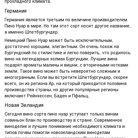
прохладного климата.
Германия
Германия является третьим по величине производителем
Пино Нуар в мире. Но там этот сорт носит другое название,
а именно Шпетбургундер.
Немецкий Пино Нуар может быть исключительным,
достаточно хорошим, элегантным. Он очень похож на
бургундский по стилистике и легко поверить, что родилось
вино на легендарных холмах Бургундии. Лучшие вина
подарят ароматы малины и вишни, с вторичными нотками
земли. Такое вино может быть невероятно сложным и
многогранным. Если вы встретите Шпетбургундер, скорее
всего, он из региона Ар, на который приходится половина
производства страны, но другие популярные регионы
включают Рейнхессен, Баден и Пфальц.
Новая
Зеландия
Сегодня
вино сорта пино нуар
уступает только винам
совиньон блан по производству в стране. Современное
виноделие и лучшее понимание необходимого климата и
типов почвы помогли новозеландским виноделам