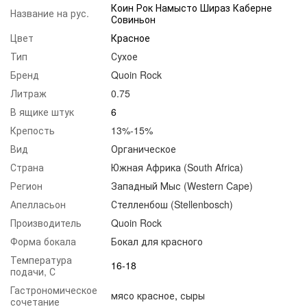
Коин Рок Намысто Шираз Каберне
Название на рус.
Совиньон
Цвет
Красное
Тип
Сухое
Бренд
Quoin Rock
Литраж
0.75
В ящике штук
6
Крепость
13%-15%
Вид
Органическое
Страна
Южная Африка (South Africa)
Регион
Западный Мыс (Western Cape)
Апелласьон
Стелленбош (Stellenbosch)
Производитель
Quoin Rock
Форма бокала
Бокал для красного
Температура
16-18
подачи, С
Гастрономическое
мясо красное
,
сыры
сочетание