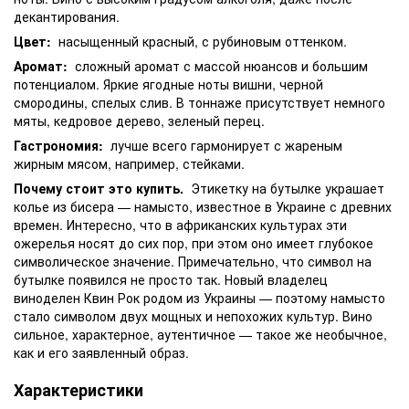
декантирования.
Цвет:
насыщенный красный, с рубиновым оттенком.
Аромат:
сложный аромат с массой нюансов и большим
потенциалом. Яркие ягодные ноты вишни, черной
смородины, спелых слив. В тоннаже присутствует немного
мяты, кедровое дерево, зеленый перец.
Гастрономия:
лучше всего гармонирует с жареным
жирным мясом, например, стейками.
Почему стоит это купить.
Этикетку на бутылке украшает
колье из бисера — намысто, известное в Украине с древних
времен. Интересно, что в африканских культурах эти
ожерелья носят до сих пор, при этом оно имеет глубокое
символическое значение. Примечательно, что символ на
бутылке появился не просто так. Новый владелец
виноделен Квин Рок родом из Украины — поэтому намысто
стало символом двух мощных и непохожих культур. Вино
сильное, характерное, аутентичное — такое же необычное,
как и его заявленный образ.
Характеристики