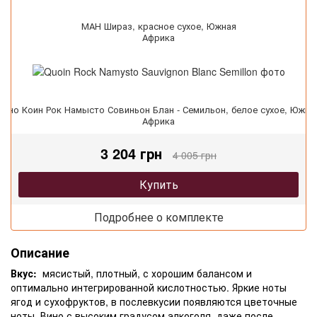
МАН Шираз, красное сухое, Южная
Африка
Вино Коин Рок Намысто Совиньон Блан - Семильон, белое сухое, Южна
Африка
3 204 грн
4 005 грн
Купить
Подробнее о комплекте
Описание
Вкус:
мясистый, плотный, с хорошим балансом и
оптимально интегрированной кислотностью. Яркие ноты
ягод и сухофруктов, в послевкусии появляются цветочные
ноты. Вино с высоким градусом алкоголя, даже после