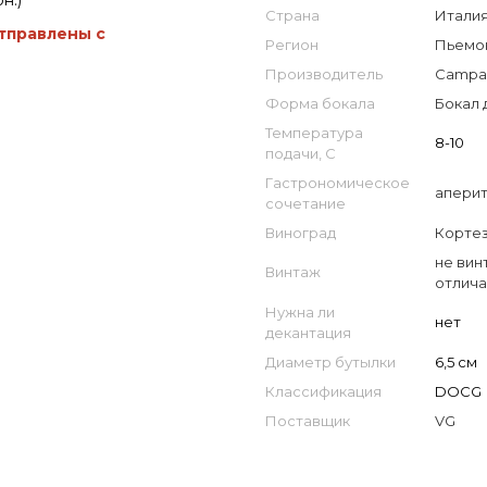
н.)
Страна
Италия 
отправлены с
Регион
Пьемон
Производитель
Campa
Форма бокала
Бокал 
Температура
8-10
подачи, С
Гастрономическое
апери
сочетание
Виноград
Корте
не вин
Винтаж
отлича
Нужна ли
нет
декантация
Диаметр бутылки
6,5 см
Классификация
DOCG
Поставщик
VG