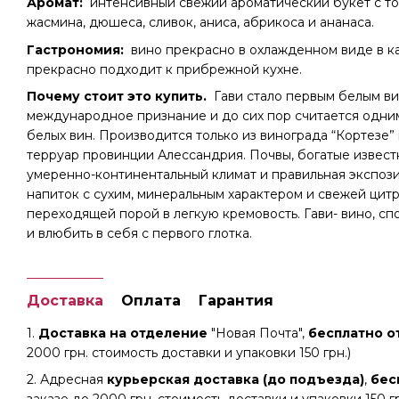
Аромат:
интенсивный свежий ароматический букет с то
жасмина, дюшеса, сливок, аниса, абрикоса и ананаса.
Гастрономия:
вино прекрасно в охлажденном виде в ка
прекрасно подходит к прибрежной кухне.
Почему стоит это купить.
Гави стало первым белым в
международное признание и до сих пор считается одним
белых вин. Производится только из винограда “Кортезе”
терруар провинции Алессандрия. Почвы, богатые извест
умеренно-континентальный климат и правильная экспоз
напиток с сухим, минеральным характером и свежей цит
переходящей порой в легкую кремовость. Гави- вино, сп
и влюбить в себя с первого глотка.
Доставка
Оплата
Гарантия
1.
Доставка на отделение
"Новая Почта",
бесплатно от
2000 грн. стоимость доставки и упаковки 150 грн.)
2. Адресная
курьерская доставка (до подъезда)
,
бес