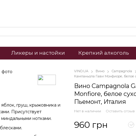
Ликеры и настойки
Крепкий алкоголь
VINO.UA
Вино
Campagnola
Кампаньола Гави Монфиоре, белое 
Вино Campagnola G
Monfiore, белое сухое
Пьемонт, Италия
яблок, груш, крыжовника и
Нет в наличии
Оставить отзыв
сами. Присутствует
с миндальными нотками.
960 грн
блесками.