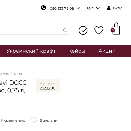
Рус
Вход
050 533 76 08
0
Украинский крафт
Кейсы
Акции
сухое, Италия
avi DOCG
Артикул
2523280
, 0,75 л,
К сравнению
В желания