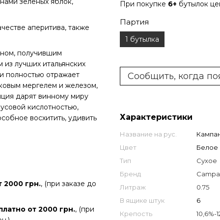
нами зеленых яблок,
При покупке
6+
бутылок ц
Партия
честве аперитива, также
1 бутылка
ином, получившим
 из лучших итальянских
 и полностью отражает
Сообщить, когда по
ковым мергелем и железом,
иция дарят винному миру
русовой кислотностью,
Характеристики
особное восхитить, удивить
Название на рус.
Кампа
Цвет
Белое
Тип
Сухое
Бренд
Campa
 2000 грн.
, (при заказе до
Литраж
0.75
В ящике штук
6
платно от 2000 грн.
, (при
Крепость
10,6%-1