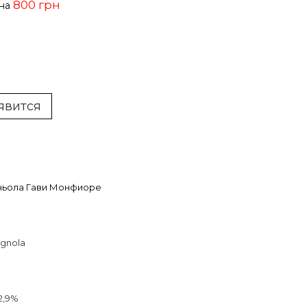
800 грн
ена
явится
ньола Гави Монфиоре
gnola
2,9%