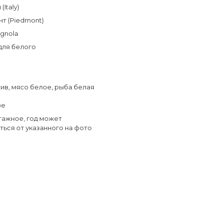
(Italy)
т (Piedmont)
gnola
для белого
тив
,
мясо белое
,
рыба белая
зе
тажное, год может
ться от указанного на фото