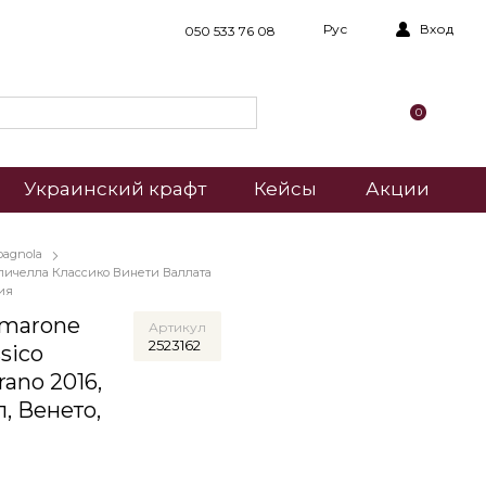
Рус
Вход
050 533 76 08
0
Украинский крафт
Кейсы
Акции
pagnola
личелла Классико Винети Валлата
лия
Amarone
Артикул
2523162
ssico
rano 2016,
л, Венето,