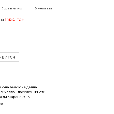
К сравнению
В желания
1 850 грн
ена
явится
ньола Амароне делла
личелла Классико Винети
а ди Марано 2016
ое