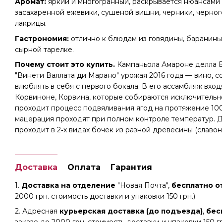
Аромат:
яркий и многогранный, раскрывается нюансами 
засахаренной ежевики, сушеной вишни, черники, черног
лакрицы.
Гастрономия:
отлично к блюдам из говядины, баранины,
сырной тарелке.
Почему стоит это купить.
Кампаньола Амароне делла 
"Винети Валлата ди Марано" урожая 2016 года — вино, с
влюблять в себя с первого бокала. В его ассамбляж вхо
Корвиноне, Корвина, которые собираются исключительн
проходит процесс подвяливания ягод на протяжение 10
мацерация проходят при полном контроле температур. 
проходит в 2‐х видах бочек из разной древесины (славон
Доставка
Оплата
Гарантия
1.
Доставка на отделение
"Новая Почта",
бесплатно от
2000 грн. стоимость доставки и упаковки 150 грн.)
2. Адресная
курьерская доставка (до подъезда)
,
бес