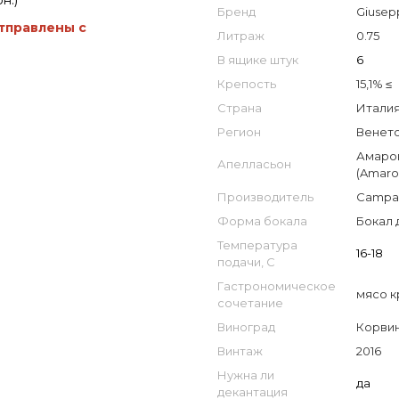
н.)
Бренд
Giusep
отправлены с
Литраж
0.75
В ящике штук
6
Крепость
15,1% ≤
Страна
Италия 
Регион
Венето
Амарон
Апелласьон
(Amaron
Производитель
Campa
Форма бокала
Бокал 
Температура
16-18
подачи, С
Гастрономическое
мясо к
сочетание
Виноград
Корви
Винтаж
2016
Нужна ли
да
декантация