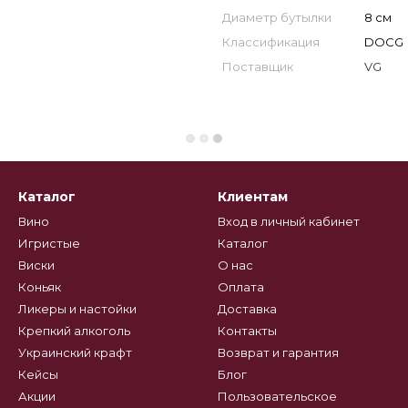
Диаметр бутылки
8 см
Классификация
DOCG
Поставщик
VG
Каталог
Клиентам
Вино
Вход в личный кабинет
Игристые
Каталог
Виски
О нас
Коньяк
Оплата
Ликеры и настойки
Доставка
Крепкий алкоголь
Контакты
Украинский крафт
Возврат и гарантия
Кейсы
Блог
Акции
Пользовательское