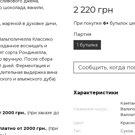
сливового джема,
2 220 грн
о шоколада, ванили,
При покупке
6+
бутылок ц
 жареной в духовке дичи,
Партия
Вальполичелла Классико
1 бутылка
озданное восхищать и
дят сорта Рондинелла,
о вручную. После сбора
0 дней. Ферментация и
Сообщить, когда по
Длительная выдержка вина
ского и альежского дуба).
Характеристики
Кампа
Название на рус.
Вальпо
 2000 грн.
, (при заказе до
Валлат
Цвет
Красн
платно от 2000 грн.
, (при
Тип
Сухое