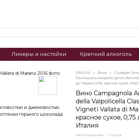
Ликеры и настойки
Крепкий алкоголь
VINO.UA
Вино
Giuseppe Cam
Кампаньола Амароне делла Вальпо
ди Марано 2016, красное сухое, Ита
Вино Campagnola 
della Valpolicella Cla
ктовостью и джемовостью.
Vigneti Vallata di Ma
оттенки горького шоколада
красное сухое, 0,75 
Италия
Нет в наличии
1 отзыв