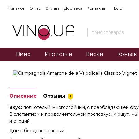
Каталог
О нас
Оплата
Доставка
Контакты
Блог
Вино
Игристые
Виски
Коньяк
Описание
Отзывы
1
Вкус:
полнотелый, многослойный, с преобладающей фру
В элегантном и продолжительном послевкусии ощутимы 
и специй.
Цвет:
бордово-красный.