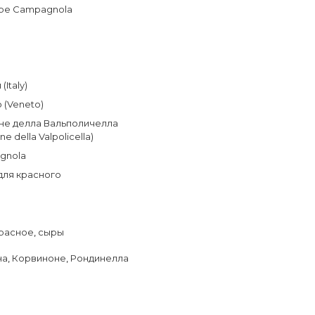
pe Campagnola
(Italy)
 (Veneto)
е делла Вальполичелла
e della Valpolicella)
gnola
для красного
расное
,
сыры
на
,
Корвиноне
,
Рондинелла