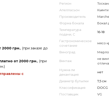
Регион
Тоскан
Апелласьон
Кьянти 
Производитель
Marche
Форма бокала
Бокал 
Температура
16-18
подачи, С
Гастрономическое
мясо к
сочетание
 2000 грн.
, (при заказе до
Виноград
Мерло
не вин
платно от 2000 грн.
, (при
Винтаж
отлича
н.)
Нужна ли
нет
отправлены с
декантация
Диаметр бутылки
7,5 см
Классификация
DOCG
Поставщик
VG