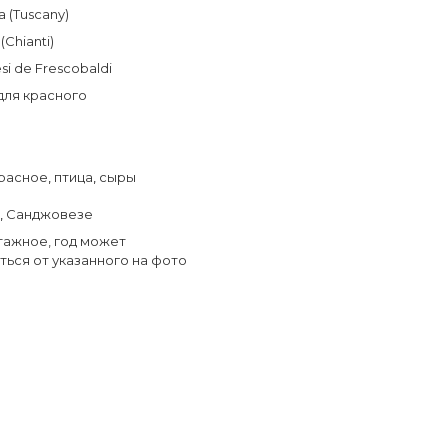
а (Tuscany)
(Chianti)
si de Frescobaldi
для красного
расное
,
птица
,
сыры
,
Санджовезе
тажное, год может
ться от указанного на фото