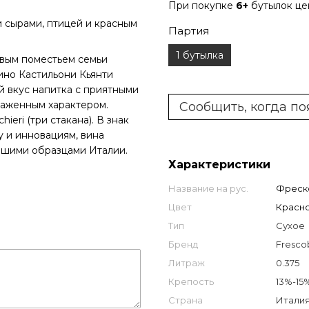
При покупке
6+
бутылок ц
 сырами, птицей и красным
Партия
1 бутылка
ервым поместьем семьи
ино Кастильони Кьянти
й вкус напитка с приятными
раженным характером.
Сообщить, когда по
eri (три стакана). В знак
 и инновациям, вина
учшими образцами Италии.
Характеристики
Название на рус.
Фреско
Цвет
Красн
Тип
Сухое
Бренд
Fresco
Литраж
0.375
Крепость
13%-15
Страна
Италия 