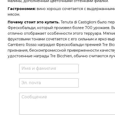
малины, дополненный цветочными оттенками фиалки.
Гастрономия:
вино хорошо сочетается с выдержанными
мясом.
Почему стоит это купить.
Tenuta di Castiglioni было п
Фрескобальди, который произвел более 700 урожаев. В
отлично отображает особенности этого терруара. Мягки
фруктовыми тонами сочетается с его сильным и ярко-вы
Gambero Rosso наградил Фрескобальди премией Tre Bicchi
признания, бескомпромиссной приверженности качеству
удостоенные награды Tre Bicchieri, обычно считаются л