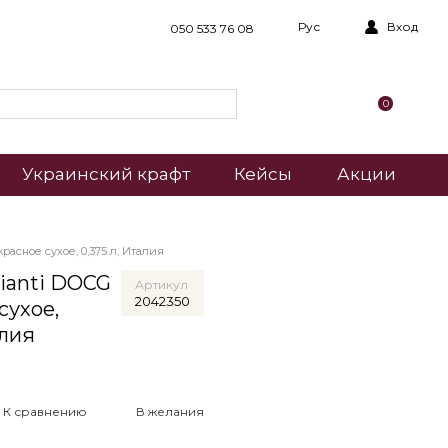
Рус
Вход
050 533 76 08
0
Украинский крафт
Кейсы
Акции
асное сухое, 0,375 л, Италия
hianti DOCG
Артикул
2042350
 сухое,
алия
К сравнению
В желания