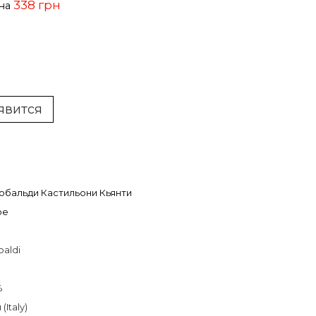
338 грн
ена
явится
бальди Кастильони Кьянти
ое
baldi
%
(Italy)