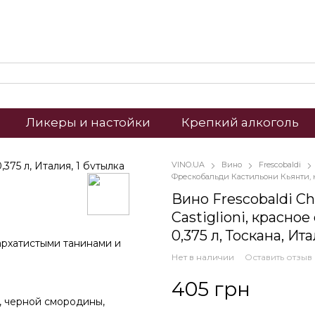
Ликеры и настойки
Крепкий алкоголь
VINO.UA
Вино
Frescobaldi
Фрескобальди Кастильони Кьянти, кр
Вино Frescobaldi C
Castiglioni, красное
0,375 л, Тоскана, Ит
архатистыми танинами и
Нет в наличии
Оставить отзыв
405 грн
, черной смородины,