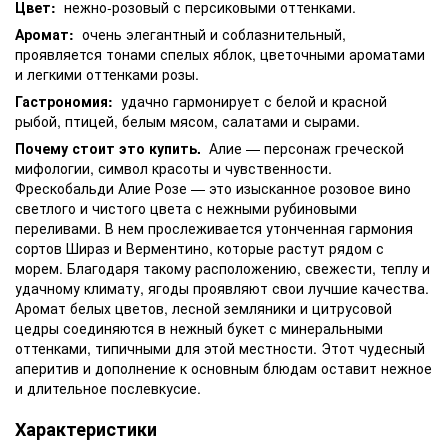
Цвет:
нежно-розовый с персиковыми оттенками.
Аромат:
очень элегантный и соблазнительный,
проявляется тонами спелых яблок, цветочными ароматами
и легкими оттенками розы.
Гастрономия:
удачно гармонирует с белой и красной
рыбой, птицей, белым мясом, салатами и сырами.
Почему стоит это купить.
Алие — персонаж греческой
мифологии, символ красоты и чувственности.
Фрескобальди Алие Розе — это изысканное розовое вино
светлого и чистого цвета с нежными рубиновыми
переливами. В нем прослеживается утонченная гармония
сортов Шираз и Верментино, которые растут рядом с
морем. Благодаря такому расположению, свежести, теплу и
удачному климату, ягоды проявляют свои лучшие качества.
Аромат белых цветов, лесной земляники и цитрусовой
цедры соединяются в нежный букет с минеральными
оттенками, типичными для этой местности. Этот чудесный
аперитив и дополнение к основным блюдам оставит нежное
и длительное послевкусие.
Характеристики