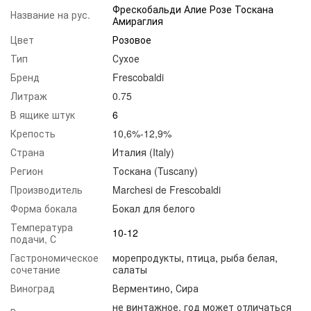
Фрескобальди Алие Розе Тоскана
Название на рус.
Амираглия
Цвет
Розовое
Тип
Сухое
Бренд
Frescobaldi
Литраж
0.75
В ящике штук
6
Крепость
10,6%-12,9%
Страна
Италия (Italy)
Регион
Тоскана (Tuscany)
Производитель
Marchesi de Frescobaldi
Форма бокала
Бокал для белого
Температура
10-12
подачи, С
Гастрономическое
морепродукты
,
птица
,
рыба белая
,
сочетание
салаты
Виноград
Верментино
,
Сира
не винтажное, год может отличаться