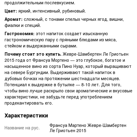
продолжительным послевкусием.
Цвет:
яркий, интенсивный, рубиновый.
Аромат:
сложный, с тонами спелых черных ягод, вишни,
фиалки и специй.
Гастрономия:
этот напиток создает изысканную
гастрономическую пару с пряными блюдами из мяса,
стейком и выдержанными сырами.
Почему стоит это купить.
Жевре-Шамбертен Ле Гриотьен
2015 года от Франсуа Мортено — это глубокое, богатое и
насыщенное вино из сорта Пино Нуар, который выращивают
на севере Бургундии. Выдерживают такой напиток в
дубовых бочках на протяжении шестнадцати месяцев.
Потенциал к выдержке в бутылке — 8-10 лет. Для того,
чтобы вино лучше раскрыло свои ароматические и вкусовые
характеристики, не забудьте перед употреблением
продекантировать его.
Характеристики
Франсуа Мартено Жевре-Шамбертен
Название на рус.
Ле Гриотьен 2015