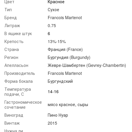
Цвет
Красное
Тип
Сухое
Бренд
Francois Martenot
Литраж
0.75
В ящике штук
6
Крепость
13%-15%
Страна
Франция (France)
Регион
Бургундия (Burgundy)
Апелласьон
Жевре-Шамбертен (Gevrey-Chambertin)
Производитель
Francois Martenot
Форма бокала
Бургундский
Температура
14-16
подачи, С
Гастрономическое
мясо красное
,
сыры
сочетание
Виноград
Пино Нуар
Винтаж
2015
Нужна ли