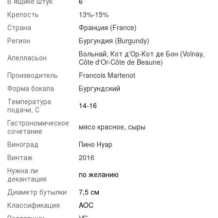
В ящике штук
6
Крепость
13%-15%
Страна
Франция (France)
Регион
Бургундия (Burgundy)
Вольнай, Кот д'Ор-Кот де Бон (Volnay,
Апелласьон
Côte d'Or-Côte de Beaune)
Производитель
Francois Martenot
Форма бокала
Бургундский
Температура
14-16
подачи, С
Гастрономическое
мясо красное
,
сыры
сочетание
Виноград
Пино Нуар
Винтаж
2016
Нужна ли
по желанию
декантация
Диаметр бутылки
7,5 см
Классификация
AOC
Поставщик
VG