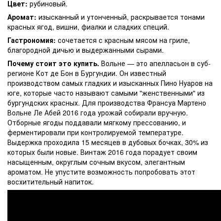
Цвет:
рубиновый.
Аромат:
изысканный и утонченный, раскрывается тонами
красных ягод, вишни, фиалки и сладких специй.
Гастрономия:
сочетается с красным мясом на гриле,
благородной дичью и выдержанными сырами.
Почему стоит это купить.
Вольне — это апелласьон в суб-
регионе Кот де Бон в Бургундии. Он известный
производством самых гладких и изысканных Пино Нуаров на
юге, которые часто называют самыми "женственными" из
бургундских красных. Для производства Франсуа Мартено
Вольне Ле Абей 2016 года урожай собирали вручную.
Отборные ягоды поддавали мягкому прессованию, и
ферментировали при контролируемой температуре.
Выдержка проходила 15 месяцев в дубовых бочках, 30% из
которых были новые. Винтаж 2016 года порадует своим
насыщенным, округлым сочным вкусом, элегантным
ароматом. Не упустите возможность попробовать этот
восхитительный напиток.