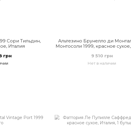
99 Сори Тильдин,
Альтезино Брунелло ди Монта
ое, Италия
Монтосоли 1999, красное сухое,
8 грн
9 510 грн
ичии
Нет в наличии