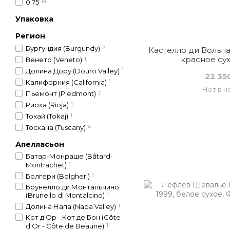
0.75
14
Упаковка
Регион
Бургундия (Burgundy)
2
Кастелло ди Вольпа
красное сух
Венето (Veneto)
1
Долина Дору (Douro Valley)
1
22 35
Калифорния (California)
1
Нет в н
Пьемонт (Piedmont)
2
Риоха (Rioja)
1
Токай (Tokaj)
1
Тоскана (Tuscany)
6
Апелласьон
Батар-Монраше (Bâtard-
Montrachet)
1
Болгери (Bolgheri)
1
Брунелло ди Монтальчино
(Brunello di Montalcino)
1
Долина Напа (Napa Valley)
1
Кот д'Ор - Кот де Бон (Côte
d'Or - Côte de Beaune)
1