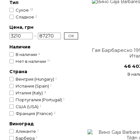
Тип
Сухое
13
Сладкое
2
Цена, грн
OK
Наличие
Гая Барбареско 199
В наличии
4
Ита
Нет в наличии
11
46 40
Страна
В нал
Венгрия (Hungary)
1
Испания (Spain)
1
Италия (Italy)
9
Португалия (Portugal)
1
США (USA)
1
Франция (France)
2
Виноград
Аликанте
1
Барбера
1