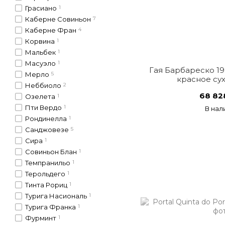
Грасиано
1
Каберне Совиньон
7
Каберне Фран
4
Корвина
1
Мальбек
1
Масуэло
1
Гая Барбареско 19
Мерло
5
красное сух
Неббиоло
2
68 82
Озелета
1
Пти Вердо
1
В нал
Рондинелла
1
Санджовезе
5
Сира
1
Совиньон Блан
1
Темпранильо
1
Терольдего
1
Тинта Рориц
1
Турига Насиональ
1
Турига Франка
1
Фурминт
1