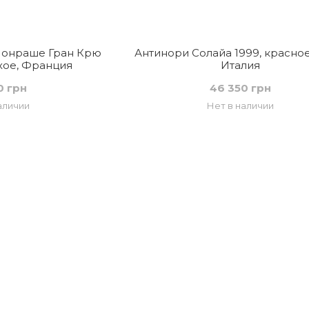
онраше Гран Крю
Антинори Солайа 1999, красное
ухое, Франция
Италия
0 грн
46 350 грн
аличии
Нет в наличии