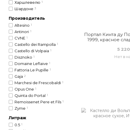
Харшлевелю
1
Шардоне
3
Производитель
Altesino
1
Antinori
1
Портал Кинта ду П
CVNE
1
1999, красное сла
Castello dei Rampolla
1
5 220
Castello di Volpaia
1
Нет в н
Disznoko
1
Domaine Leflaive
1
Fattoria Le Pupille
1
Gaja
2
Marchesi de Frescobaldi
1
Opus One
1
Quinta do Portal
1
Remoissenet Pere et Fils
1
Zyme
1
Литраж
0.5
1