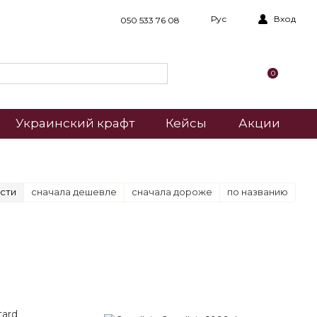
Рус
Вход
050 533 76 08
0
Украинский крафт
Кейсы
Акции
сти
сначала дешевле
сначала дороже
по названию