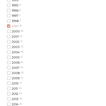
1995
9
1996
6
1997
5
1998
3
1999
15
2000
18
2001
22
2002
12
2003
23
2004
46
2005
41
2006
52
2007
44
2008
20
2009
14
2010
17
2011
20
2012
24
2013
45
2014
42