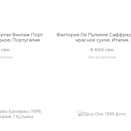
ортал Винтаж Порт
Фаттория Ле Пупилле Саффред
дкое, Португалия
красное сухое, Италия
 грн
6 600 грн
аличии
Нет в наличии