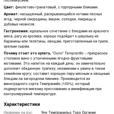
Цвет:
фиолетово-гранатовый, с пурпурными бликами.
Аромат:
насыщенный, раскрывающийся нотами лесных
ягод, черной смородины, вишни, солодки, лакрицы и
дубовых нюансов .
Гастрономия:
идеальное сочетание с блюдами из красного
мяса, рагу из кролика, хорошо подойдет к шашлыку из
баранины или телятины, овощам, приготовленным на гриле,
зрелым сырам.
Почему стоит это купить.
"Ouno" Tempranillo – прекрасное
столовое вино с утонченными ягодно-фруктовыми
мотивами. Это напиток на каждый день: он замечательно
дополнит обеденную трапезу; незаменим к ужину в тихом
семейном кругу; составит хорошую пару мясным и овощным
блюдам на загородном пикнике. Производится из
виноградного сорта Темпранийо (100%), который
подвергается мягкому прессованию и винификации при
контролируемой температуре.
Характеристики
Название на рус.
Уно Темпранильо Торо Органик