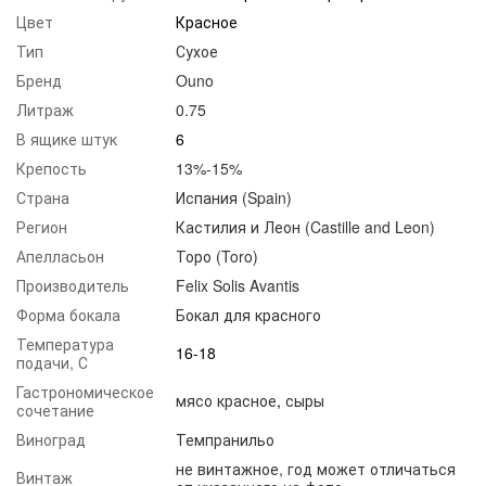
Цвет
Красное
Тип
Сухое
Бренд
Ouno
Литраж
0.75
В ящике штук
6
Крепость
13%-15%
Страна
Испания (Spain)
Регион
Кастилия и Леон (Castille and Leon)
Апелласьон
Торо (Toro)
Производитель
Felix Solis Avantis
Форма бокала
Бокал для красного
Температура
16-18
подачи, С
Гастрономическое
мясо красное
,
сыры
сочетание
Виноград
Темпранильо
не винтажное, год может отличаться
Винтаж