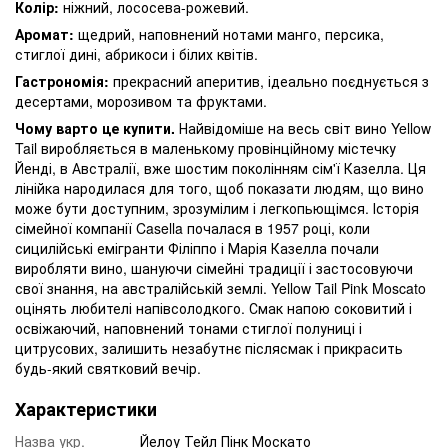
Колір:
ніжний, лососева-рожевий.
Аромат:
щедрий, наповнений нотами манго, персика,
стиглої дині, абрикоси і білих квітів.
Гастрономія:
прекрасний аперитив, ідеально поєднується з
десертами, морозивом та фруктами.
Чому варто це купити.
Найвідоміше на весь світ вино Yellow
Tail виробляється в маленькому провінційному містечку
Йенді, в Австралії, вже шостим поколінням сім'ї Казелла. Ця
лінійка народилася для того, щоб показати людям, що вино
може бути доступним, зрозумілим і легкопьющімся. Історія
сімейної компанії Casella почалася в 1957 році, коли
сицилійські емігранти Філіппо і Марія Казелла почали
виробляти вино, шануючи сімейні традиції і застосовуючи
свої знання, на австралійській землі. Yellow Tail Pink Moscato
оцінять любителі напівсолодкого. Смак напою соковитий і
освіжаючий, наповнений тонами стиглої полуниці і
цитрусових, залишить незабутнє післясмак і прикрасить
будь-який святковий вечір.
Характеристики
Назва укр.
Йелоу Тейл Пінк Москато