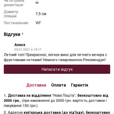
Чи потрібна
ні
декантація
Діаметр
7,5 см
пляшки
Постачальник
WF
Відгуки
1
Алеся
03.01.2021 в 19:17
Летний топ! Прекрасное, легкое вино для летнего вечера с
фруктовыми нотками! Немного газированное.Рекомендую!
Написати відгук
Доставка
Оплата
Гарантія
1.
Доставка на відділення
"Нова Пошта",
безкоштовно від
2000 грн.
, (при замовленні до 2000 грн. вартість доставки і
пакування 150 грн.)
2. Адресна
кур'єрська доставка (до під'їзду), безкоштовно