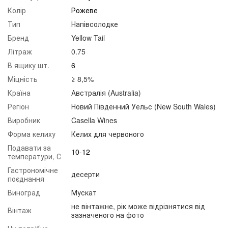
Колір
Рожеве
Тип
Напівсолодке
Бренд
Yellow Tail
Літраж
0.75
В ящику шт.
6
Міцність
≥ 8,5%
Країна
Австралія (Australia)
Регіон
Новий Південний Уельс (New South Wales)
Виробник
Casella Wines
Форма келиху
Келих для червоного
Подавати за
10-12
температури, С
Гастрономічне
десерти
поєднання
Виноград
Мускат
не вінтажне, рік може відрізнятися від
Вінтаж
зазначеного на фото