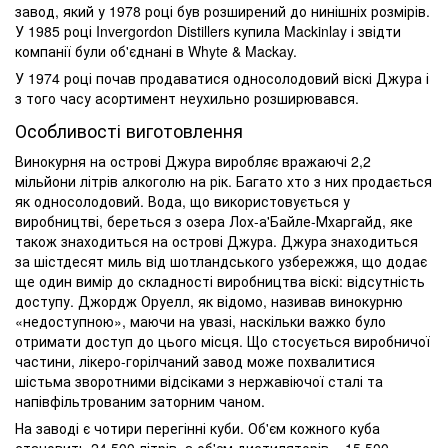
завод, який у 1978 році був розширений до нинішніх розмірів.
У 1985 році Invergordon Distillers купила Mackinlay і звідти
компанії були об'єднані в Whyte & Mackay.
У 1974 році почав продаватися односолодовий віскі Джура і
з того часу асортимент неухильно розширювався.
Особливості виготовлення
Винокурня на острові Джура виробляє вражаючі 2,2
мільйони літрів алкоголю на рік. Багато хто з них продається
як односолодовий. Вода, що використовується у
виробництві, береться з озера Лох-а'Байле-Мхаргайд, яке
також знаходиться на острові Джура. Джура знаходиться
за шістдесят миль від шотландського узбережжя, що додає
ще один вимір до складності виробництва віскі: відсутність
доступу. Джордж Оруелл, як відомо, називав винокурню
«недоступною», маючи на увазі, наскільки важко було
отримати доступ до цього місця. Що стосується виробничої
частини, лікеро-горілчаний завод може похвалитися
шістьма зворотними відсіками з нержавіючої сталі та
напівфільтрованим заторним чаном.
На заводі є чотири перегінні куби. Об'єм кожного куба
становить 24 500 літрів, а об'єм дистиляторів – 15 500