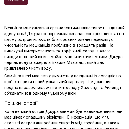
Віскі Jura має унікальні органолептичні властивості і здатний
здивувати! Джура по-норвезьки означає «острів оленів» і на
цьому острові кількість благородних оленів перевищує
чисельність мешканців приблизно в тридцять разів. На
винокурні використовується торф'яний солод, з якого
виходить легкий віскі з майже маслянистим смаком. Джура
черпає воду із джерела Бхайле Мхаргаїд, який дає
кришталево чисту воду.
Сам Jura віскі має легку димність у поєднанні із солодкістю,
щоб створити новий унікальний характер. Це дозволяє
поєднати разом класичні стилі солоду Хайленд та Айленд і
об'єднати їх в одному чудовому віскі.
Трішки історії
Хоча великий острів Джура завжди був малонаселеним, він
має цікаву спадщину віскікурні. Є інформація, що у 18
столітті остров'яни робили спирт із ягід горобини, а також
використовували гіркі фрукти для підкислення пуншу віскі.