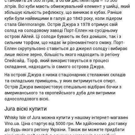
літрів. Всі куби мають обмежувальний елемент у шийці, який
збільшує кількість рефлюксу, що виникає в кубах. Раніше
куби були найвищими в галузі до 1843 року, коли лідером
стала Glenmorangie. Острів Джура з 1978 отримує свій
солод на солодовому заводі Порт-Еллен на сусідньому
острові Айлей. Ці солоди бувають як без домішок, так і з
сильним торфом, що надає їм різноманітного смаку. Порт-
Еллен скрупульозно ставиться до джерел солоду і вибирає
лише якісне зерно, більшість якого надходить із регіону
Спейсайд. Торф, який використовується в процесі
складання, надходить із самого острова Джура.
На острові Джура є низка стаціонарних стелажних складів
та складських приміщень, у яких витримується спирт.
Острів Джура використовує спеціально відібрані бочки з
американського та європейського дуба для витримки
односолодового віскі.
Jura віскі купити
Whisky Isle of Jura можна купити у нашому інтернет-магазині
Vino.ua. Ціна стартує від 5000 грн. Ми здійснюємо доставку
до будь-якого регіону України. Також ви можете придбати