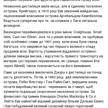
Незаконна дистиляція мала місце, але в єдиному поселенні
острова, Крейгхаусі, в 1810 році був законний майданчик,
ліцензований власником острова Арчібальдом Кемпбеллом.
Ведуться суперечки про те, чи існувала у Лагзі легальна
віскікурня.
Винокурня перейменувалася в різні імена: Craighouse, Small
Isles, Caol nan Eilean, Jura та у різних власників, не здобувши
собі особливої слави до 1901 року, коли вона була серед
багатьох, хто закрився під час першого великого спаду
продажів віскі. Вартість утримання віддаленої острівної
ділянки завжди висока, і відсутність прямого транспорту на
материк (усі поромні перевезення, як і раніше, повинні йти
через Айлей) також позначається на його виживанні.
Саме ця економіка виключила Джуру з дистиляції на понад
шість десятиліть. Потім, в 1963 році, два землевласники
острова, Робін Флетчер і Тоні Райлі-Сміт, вирішили знову
почати виробництво віскі - переважно як стимул, щоб
зупинити подальше скорочення населення острова. За
фінансової підтримки блендера Charles Mackinlay & Co з
Лейта був найнятий відомий дизайнер Вільям Дельме-Еванс
і був побудований великий сучасний лікеро-горілчаний