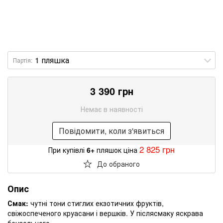
Партія:
3 390 грн
Немає в наявності
Повідомити, коли з'явиться
2 825 грн
При купівлі
6+
пляшок ціна
До обраного
Опис
Смак:
чутні тони стиглих екзотичних фруктів,
свіжоспеченого круасани і вершків. У післясмаку яскрава
бензольного.