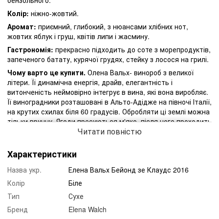
Колір:
ніжно-жовтий.
Аромат:
приємний, глибокий, з нюансами хлібних нот,
жовтих яблук і груш, квітів липи і жасмину.
Гастрономія:
прекрасно підходить до соте з морепродуктів,
запеченого батату, курячої грудях, стейку з лосося на грилі.
Чому варто це купити.
Олена Вальх- винороб з великої
літери. Її динамічна енергія, драйв, елегантність і
витонченість неймовірно інтегрує в вина, які вона виробляє.
Її виноградники розташовані в Альто-Адідже на півночі Італії,
на крутих схилах біля 60 градусів. Обробляти ці землі можна
тільки вручну. Ягоди пресуються м'яко, після чого проходить
Читати повністю
процес ферментації і малолактікі. Витримка в дубі близько
10 місяців дарує провину жирність і округлість. Кюве 2016
року- це вино з потенціалом 10 і більше років. Воно настільки
Характеристики
прекрасно, що не потребує тривалого планомірного аналізу і
Назва укр.
Елена Вальх Бейонд зе Клаудс 2016
обговорень. Воно породжено для того, щоб його пити!
Колір
Біле
Тип
Сухе
Бренд
Elena Walch