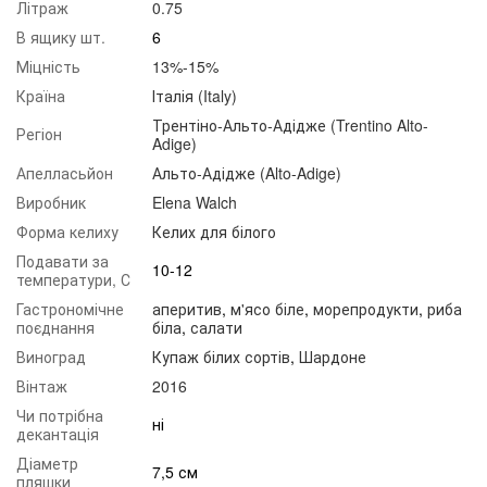
Літраж
0.75
В ящику шт.
6
Міцність
13%-15%
Країна
Італія (Italy)
Трентіно-Альто-Адідже (Trentino Alto-
Регіон
Adige)
Апелласьйон
Альто-Адідже (Alto-Adige)
Виробник
Elena Walch
Форма келиху
Келих для білого
Подавати за
10-12
температури, С
Гастрономічне
аперитив
,
м'ясо біле
,
морепродукти
,
риба
поєднання
біла
,
салати
Виноград
Купаж білих сортів
,
Шардоне
Вінтаж
2016
Чи потрібна
ні
декантація
Діаметр
7,5 см
пляшки