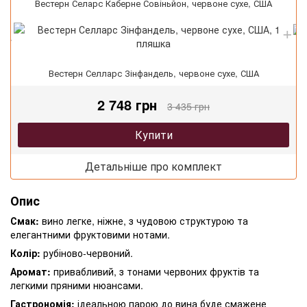
Вестерн Селарс Каберне Совіньйон, червоне сухе, США
Вестерн Селларс Зінфандель, червоне сухе, США
2 748 грн
3 435 грн
Купити
Детальніше про комплект
Опис
Смак:
вино легке, ніжне, з чудовою структурою та
елегантними фруктовими нотами.
Колір:
рубіново-червоний.
Аромат:
привабливий, з тонами червоних фруктів та
легкими пряними нюансами.
Гастрономія:
ідеальною парою до вина буде смажене