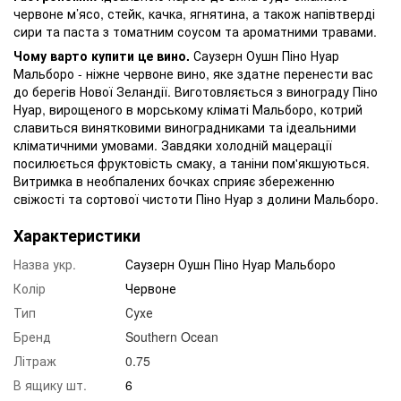
червоне м’ясо, стейк, качка, ягнятина, а також напівтверді
сири та паста з томатним соусом та ароматними травами.
Чому варто купити це вино.
Саузерн Оушн Піно Нуар
Мальборо - ніжне червоне вино, яке здатне перенести вас
до берегів Нової Зеландії. Виготовляється з винограду Піно
Нуар, вирощеного в морському кліматі Мальборо, котрий
славиться винятковими виноградниками та ідеальними
кліматичними умовами. Завдяки холодній мацерації
посилюється фруктовість смаку, а таніни пом'якшуються.
Витримка в необпалених бочках сприяє збереженню
свіжості та сортової чистоти Піно Нуар з долини Мальборо.
Характеристики
Назва укр.
Саузерн Оушн Піно Нуар Мальборо
Колір
Червоне
Тип
Сухе
Бренд
Southern Ocean
Літраж
0.75
В ящику шт.
6