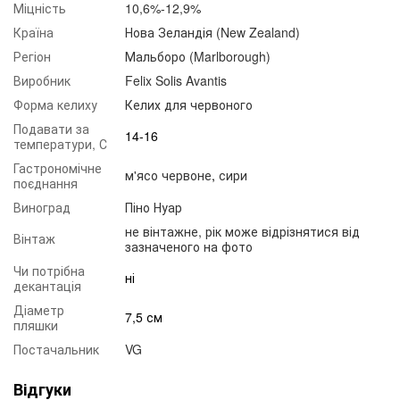
Міцність
10,6%-12,9%
Країна
Нова Зеландія (New Zealand)
Регіон
Мальборо (Marlborough)
Виробник
Felix Solis Avantis
Форма келиху
Келих для червоного
Подавати за
14-16
температури, С
Гастрономічне
м'ясо червоне
,
сири
поєднання
Виноград
Піно Нуар
не вінтажне, рік може відрізнятися від
Вінтаж
зазначеного на фото
Чи потрібна
ні
декантація
Діаметр
7,5 см
пляшки
Постачальник
VG
Відгуки