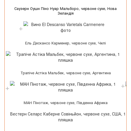
Саузерн Оушн Піно Нуар Мальборо, червоне сухе, Нова
С
Зеландія
Ель Дескансо Карменер, червоне сухе, Чилі
Трапіче Астіка Мальбек, червоне сухе, Аргентина
МАН Пінотаж, червоне сухе, Південна Африка