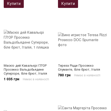
Купити
Купити
Маскіо дей Кавальєрі ГЛ'ОР
Тереза ​​Ріцци Просекко
Просекко Вальдобьядене
Спуманте, біле брют, Італія
Суперіоре, біле брют, Італія
780 грн
Немає в наявності
1 035 грн
Немає в наявності