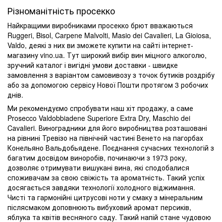
Різноманітність просекко
Найкращими виробниками просекко брют вважаються
Ruggeri, Bisol, Carpene Malvolti, Masio dei Cavalieri, La Gioiosa,
Valdo, деякі з них ви зможете купити на сайті інтернет-
магазину vino.ua. Тут широкий вибір вин міцного алкоголю,
зручний каталог і вигідні умови доставки - швидке
замовлення з варіантом самовивозу з точок бутиків роздрібу
або за допомогою сервісу Нової Пошти протягом 3 робочих
днів.
Ми рекомендуємо спробувати наш хіт продажу, а саме
Prosecco Valdobbiadene Superiore Extra Dry, Maschio dei
Cavalieri. Виноградники для його виробництва розташовані
на рівнині Тревізо на північній частині Венето на пагорбах
Конельяно Вальдобьядене. Поєднання сучасних технологій з
багатим досвідом виноробів, починаючи з 1973 року,
дозволяє отримувати вишукані вина, які сподобалися
споживачам за свою свіжість та ароматність. Такий успіх
досягається завдяки технології холодного віджимання.
Чисті та гармонійні цитрусові ноти у смаку з мінеральним
післясмаком доповнюють вибуховий аромат персиків,
яблука та квітів весняного саду. Такий напій стане чудовою