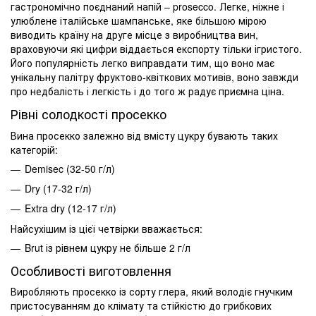
гастрономічно поєднаний напій – prosecco. Легке, ніжне і
улюблене італійське шампанське, яке більшою мірою
виводить країну на друге місце з виробництва вин,
враховуючи які цифри віддається експорту тільки ігристого.
Його популярність легко виправдати тим, що воно має
унікальну палітру фруктово-квіткових мотивів, воно завжди
про недбалість і легкість і до того ж радує приємна ціна.
Рівні солодкості просекко
Вина просекко залежно від вмісту цукру бувають таких
категорій:
Demisec (32-50 г/л)
Dry (17-32 г/л)
Extra dry (12-17 г/л)
Найсухішим із цієї четвірки вважається:
Brut із рівнем цукру не більше 2 г/л
Особливості виготовлення
Виробляють просекко із сорту глера, який володіє гнучким
пристосуванням до клімату та стійкістю до грибкових