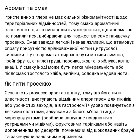
Аромат та смак
Ігристе вино з глера не має сильної різноманітності щодо
територіальних відмінностей, тому смако-ароматичні
властивості цього вина досить універсальні, що допомагає
не помилитися, вибираючи для торжества саме пляшечку
просекко. Смак завжди легкий і ненав'язливий, що втамовує
спрагу присутністю врівноваженої нотки цитрусової
кислинки. Тут в ароматах виразно чути мотиви лимона,
грейпфрута, стиглої груші, персика, жовтого яблука, квітів
акації. У смаку іноді може бути легка мінеральність або
післясмак тостового хліба, випічки, солодка медова нота.
Як пити просекко
Сезонність prosecco зростає влітку, тому що його питкі
властивості виступають відмінним аперитивом для пікніків
або урочистих заходів, а в гастрономії чудово поєднується з
легкими салатами, закусками з білого м'яса птиці, з
морепродуктами (особливо вишукане поєднання з
устрицями чи мідіями), фруктовими тарілками або навіть
доповненням до десертів, починаючи від шоколадних брауні
та закінчуючи ванільним морозивом.