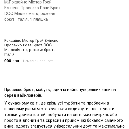
Роквайнс Містер Грей Еміненс
Просекко Розе Брют DOC
Міллезімато, рожеве брют,
Італія
900 грн
Немає в наявності
Просекко брют, мабуть, один із найпопулярніших запитів
серед вайнловерів.
У сучасному світі, де крізь усі турботи та проблеми в
шаленому ритмі міста хочеться видихнути, влаштувати
трішки урочистостей, побувати на світських вечірках або
просто відпочити та скрасити прийом їжі бокалом смачного
вина, одразу згадується універсальний друг та максимально