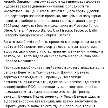
хвороб. Завдяки пізньому збору, ягода винограду дозріває
чудово і зберігає дивовижний баланс солодкості та
кислотності, за що і цінують ігристі з цього сорту. Довгий
час сорт глера називали просекко, але крім цієї популярної
назви, яка заборонена для вживання в іменуванні сорту з
2009 року, існують і безліч інших, таких як Prosecco Tondo,
Glere, Ghera, Prosecco Bianco, Uva Pissona, Prosecco Balbi,
Grappolo Spargo Proseko Scirpina, Serpina.
Багато виробників роблять просекко моносортовим вином,
тобто зі 100 процентного сорту глера, але за правилами
відсоток цього сорту у складі вина не повинен бути меншим
за 85%, решта 25 відсотків складають шардоне, піно блан,
нерелло маскалезе.
Територія виробництва італійського ігристого знаходиться в
регіонах Венето та Фріулі-Венеція-Джулія. У Венето
територія розкидана на 5 провінцій, які завжди
позначаються на етикетці, адже вони належать до зони з
класифікацією DOC, що виходить вина, контрольовані за
походженням та з гарантованою якістю. Це Тревізо,
Венеція, Віченца, Падуя, Беллуно. У Фріулі-Венеція-Джулія
відсоток виробництва менший, але зразки заслуговують
широкої уваги в зонах Трієст, Удіне, Порденоне, Гориція.