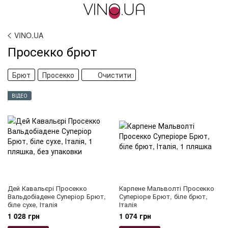
VINO.UA
Просекко брют
Брют
Просекко
Очистити
ВІДЕО
Дей Кавальєрі Просекко
Карпене Мальволті Просекко
Вальдобіадене Суперіор Брют,
Суперіоре Брют, біле брют,
біле сухе, Італія
Італія
1 028 грн
1 074 грн