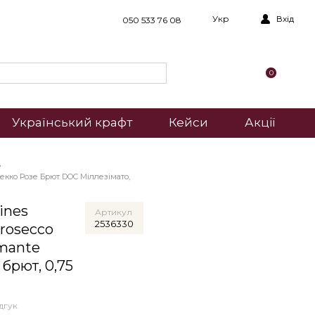
Укр
Вхід
050 533 76 08
0
Український крафт
Кейси
Акції
екко Розе Брют DOC Міллезімато,
ines
Артикул
2536330
rosecco
mante
 брют, 0,75
дгук