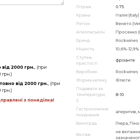
Літраж
0.75
Країна
Італія (Italy)
Регіон
Венето (Ve
Апелласьйон
Просекко (
Бренд
Rockwines
Міцність
10,6%-12,9%
Ступінь
фрізанте
ігристості
від 2000 грн.
, (при
Виробник
Rockwines
 грн.)
Форма келиху
Флюте
товно від 2000 грн.
, (при
Подавати за
 грн.)
температури,
8-10
дправлені з понеділка!
С
Гастрономічне
аперитив
,
поєднання
Виноград
Глера
,
Піно
не вінтажне
Вінтаж
зазначеног