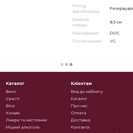
Метод
Резервуар
виробництва
Діаметр
8,5 см
пляшки
Класифікація
DOC
Постачальник
VG
Каталог
Клієнтам
Вино
Вхід до кабінету
Ігристі
Каталог
Віскі
Про нас
Коньяк
Оплата
Лікери та настоянки
Доставка
Міцний алкоголь
Контакти