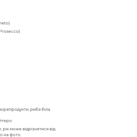
neto)
Prosecco)
морепродукти
,
риба біла
 Неро
, рік може відрізнятися від
о на фото