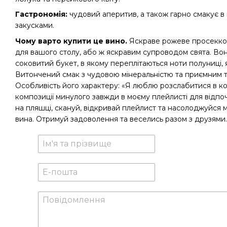
Гастрономія:
чудовий аперитив, а також гарно смакує в 
закусками.
Чому варто купити це вино.
Яскраве рожеве просекко
для вашого столу, або ж яскравим супроводом свята. Вон
соковитий букет, в якому переплітаються ноти полуниці, 
Витончений смак з чудовою мінеральністю та приємним 
Особливість його характеру: «Я люблю розслабитися в ком
композиції минулого завжди в моєму плейлисті для відпоч
на пляшці, скануй, відкривай плейлист та насолоджуйся м
вина. Отримуй задоволення та веселись разом з друзями.