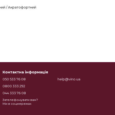
ний / Акратофортний
Контактна інформація
050 533 76 08
help@vino.ua
0800 333 292
044 333 76 08
Зателефонувати вам?
Ми в соцмережах