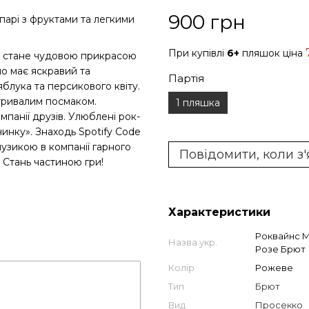
900 грн
парі з фруктами та легкими
При купівлі
6+
пляшок ціна
 стане чудовою прикрасою
о має яскравий та
Партія
яблука та персикового квіту.
тривалим посмаком.
1 пляшка
панії друзів. Улюблені рок-
инку». Знаходь Spotify Code
узикою в компанії гарного
Повідомити, коли з
 Стань частиною гри!
Характеристики
Роквайнс М
Назва укр.
Розе Брют
Колір
Рожеве
Тип
Брют
Вид
Просекко