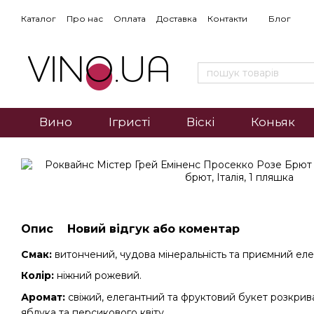
Каталог
Про нас
Оплата
Доставка
Контакти
Блог
Вино
Ігристі
Віскі
Коньяк
Опис
Новий відгук або коментар
Смак:
витончений, чудова мінеральність та приємний еле
Колір:
ніжний рожевий.
Аромат:
свіжий, елегантний та фруктовий букет розкрив
яблука та персикового квіту.