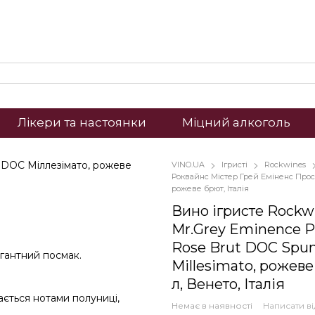
Лікери та настоянки
Міцний алкоголь
VINO.UA
Ігристі
Rockwines
Роквайнс Містер Грей Еміненс Прос
рожеве брют, Італія
Вино ігристе Rockw
Mr.Grey Eminence P
Rose Brut DOC Spu
гантний посмак.
Millesimato, рожеве
л, Венето, Італія
ається нотами полуниці,
Немає в наявності
Написати ві