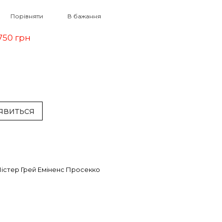
Порівняти
В бажання
750 грн
'явиться
істер Грей Еміненс Просекко