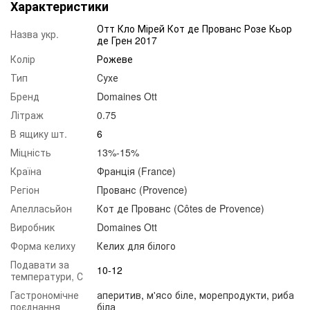
Характеристики
Отт Кло Мірей Кот де Прованс Розе Кьор
Назва укр.
де Грен 2017
Колір
Рожеве
Тип
Сухе
Бренд
Domaines Ott
Літраж
0.75
В ящику шт.
6
Міцність
13%-15%
Країна
Франція (France)
Регіон
Прованс (Provence)
Апелласьйон
Кот де Прованс (Côtes de Provence)
Виробник
Domaines Ott
Форма келиху
Келих для білого
Подавати за
10-12
температури, С
Гастрономічне
аперитив
,
м'ясо біле
,
морепродукти
,
риба
поєднання
біла