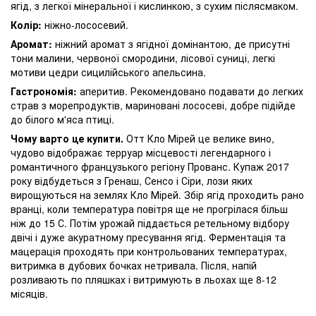
ягід, з легкої мінеральної і кислинкою, з сухим післясмаком.
Колір:
ніжно-лососевий.
Аромат:
ніжний аромат з ягідної домінантою, де присутні
тони малини, червоної смородини, лісової суниці, легкі
мотиви цедри сицилійського апельсина.
Гастрономія:
аперитив. Рекомендовано подавати до легких
страв з морепродуктів, мариновані лососеві, добре підійде
до білого м'яса птиці.
Чому варто це купити.
Отт Кло Мірей це велике вино,
чудово відображає терруар місцевості легендарного і
романтичного французького регіону Прованс. Купаж 2017
року відбудеться з Гренаш, Сенсо і Сіри, лози яких
вирощуються на землях Кло Мірей. Збір ягід проходить рано
вранці, коли температура повітря ще не прогрілася більш
ніж до 15 С. Потім урожай піддається ретельному відбору
двічі і дуже акуратному пресування ягід. Ферментація та
мацерація проходять при контрольованих температурах,
витримка в дубових бочках нетривала. Після, напій
розливають по пляшках і витримують в льохах ще 8-12
місяців.