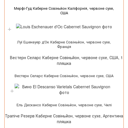
Мерфі-Гуд Каберне Совіньйон Каліфорнія, червоне сухе,
США
Луї Ешенауер д'Ок Каберне Совіньйон, червоне сухе,
Франція
Вестерн Селарс Каберне Совіньйон, червоне сухе, США
Ель Дескансо Каберне Совіньйон, червоне сухе, Чилі