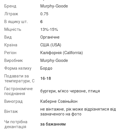
Бренд
Murphy-Goode
Літраж
0.75
В ящику шт.
6
Міцність
13%-15%
Вид
Органічне
Країна
США (USA)
Регіон
Каліфорнія (California)
Виробник
Murphy-Goode
Форма келиху
Бордо
Подавати за
16-18
температури, С
Гастрономічне
бургери
,
м'ясо червоне
,
птиця
поєднання
Виноград
Каберне Совіньйон
не вінтажне, рік може відрізнятися від
Вінтаж
зазначеного на фото
Чи потрібна
за бажанням
декантація