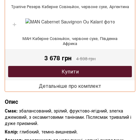
Трапіче Резерв Каберне Совіньйон, червоне сухе, Аргентина
МАН Каберне Совіньйон, червоне сухе, Південна
Африка
3 678 грн
4 598 грн
Купити
Детальніше про комплект
Опис
Смак:
збалансований, зрілий, фруктово-ягідний, злегка
джемовий, з оксамитовими танінами. Післясмак тривалий і
дуже приємний.
Колір:
глибокий, темно-вишневий.
Аромат:
простежуються ноти вишні, чорної смородини,