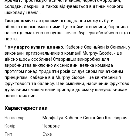
солодки, лакриці, а також відчуваються відтінки чорного
шоколаду і ванілі.
Гастрономія:
гастрономічні поєднання можуть бути
абсолютно різноманітними. Це стейки зі свинини, баранина
на кістці, смажена на вугіллі качка, бургери або м'ясна піца і
паста.
Чому варто купити це вино.
Каберне Совіньйон із Сономи, у
виконанні артизональників з компанії Murphy-Goode, - це
дійсно щось особливе! Створивши виноробню для
виробництва виключно якісних вин, велика команда
протягом понад тридцяти років слідує своїм початковим
принципам. Каберне від Murphy-Goode - це квінтесенція
фруктовості та балансу. Цей сміливий, насичений фруктово-
дубильним смаком напій припаде до смаку шанувальникам
повнотілих вин.
Характеристики
Назва укр.
Мерфі-Гуд Каберне Совіньйон Каліфорнія
Колір
Червоне
Тип
Сухе