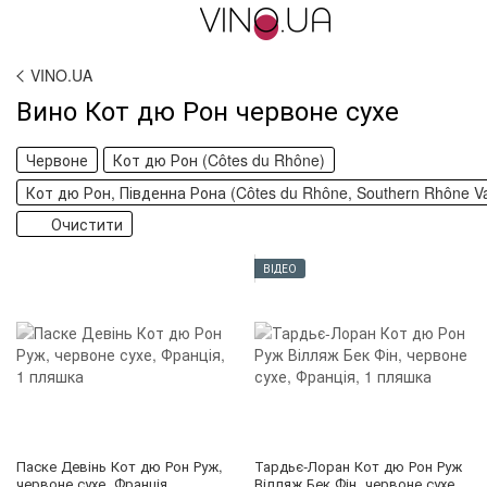
VINO.UA
Вино Кот дю Рон червоне сухе
Червоне
Кот дю Рон (Côtes du Rhône)
Кот дю Рон, Південна Рона (Côtes du Rhône, Southern Rhône Va
Очистити
ВІДЕО
Паске Девінь Кот дю Рон Руж,
Тардьє-Лоран Кот дю Рон Руж
червоне сухе, Франція
Вілляж Бек Фін, червоне сухе,