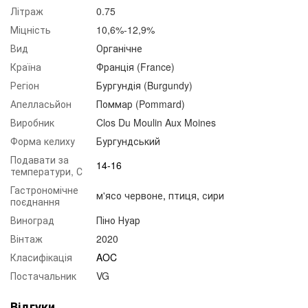
Літраж
0.75
Міцність
10,6%-12,9%
Вид
Органічне
Країна
Франція (France)
Регіон
Бургундія (Burgundy)
Апелласьйон
Поммар (Pommard)
Виробник
Clos Du Moulin Aux Moines
Форма келиху
Бургундський
Подавати за
14-16
температури, С
Гастрономічне
м'ясо червоне
,
птиця
,
сири
поєднання
Виноград
Піно Нуар
Вінтаж
2020
Класифікація
AOC
Постачальник
VG
Відгуки