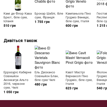
Камі де Флор Кава
Брокар Шаблі, біле
Кампаньола Піно
Гюста
Брют, біле сухе,
сухе, Франція
Гріджіо Венеціє,
Рислін
Іспанія
біле сухе, Італія
біле с
1 755 грн
510 грн
600 грн
1 215 
Дивіться також
Ерразуріс Каберне
Ель Дескансо
Кавіт Мастрі
Фолона
Совіньйон
Совіньйон Блан,
Вернаколі Піно
Гріджі
Аконкагуа Альто
біле сухе Чилі
Гріджіо, біле сухе,
Венеція
2016, червоне
Італія
Італія
480 грн
сухе, Чилі
623 грн
540 г
1 050 грн