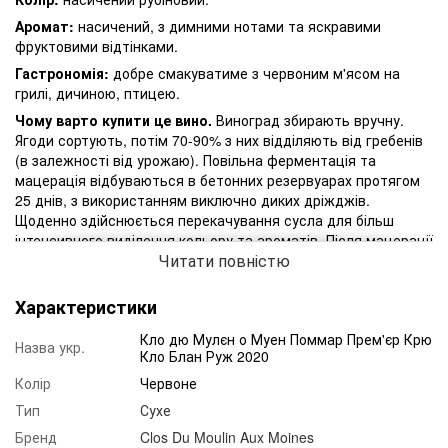
Аромат:
насичений, з димними нотами та яскравими
фруктовими відтінками.
Гастрономія:
добре смакуватиме з червоним м'ясом на
грилі, дичиною, птицею.
Чому варто купити це вино.
Виноград збирають вручну.
Ягоди сортують, потім 70-90% з них відділяють від гребенів
(в залежності від урожаю). Повільна ферментація та
мацерація відбуваються в бетонних резервуарах протягом
25 днів, з використанням виключно диких дріжджів.
Щоденно здійснюється перекачування сусла для більш
інтенсивного виділення кольору та ароматів. Після мацерації
Читати повністю
проводиться пресування, а далі вино заливається в дубові
бочки, з яких 10% нові, для витримки протягом 16 місяців.
Потенціал до зберігання вина становить 7-15 років.
Характеристики
Кло дю Мулєн о Муен Поммар Прем'єр Крю
Назва укр.
Кло Блан Руж 2020
Колір
Червоне
Тип
Сухе
Бренд
Clos Du Moulin Aux Moines