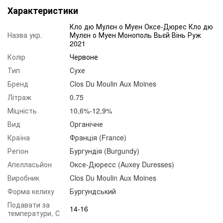
Характеристики
Кло дю Мулєн о Муен Оксе-Дюрес Кло дю
Назва укр.
Мулєн о Муен Монополь Вьєй Вінь Руж
2021
Колір
Червоне
Тип
Сухе
Бренд
Clos Du Moulin Aux Moines
Літраж
0.75
Міцність
10,6%-12,9%
Вид
Органічне
Країна
Франція (France)
Регіон
Бургундія (Burgundy)
Апелласьйон
Оксе-Дюресс (Auxey Duresses)
Виробник
Clos Du Moulin Aux Moines
Форма келиху
Бургундський
Подавати за
14-16
температури, С