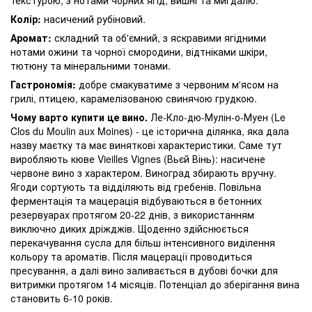
Колір:
насичений рубіновий.
Аромат:
складний та об'ємний, з яскравими ягідними
нотами ожини та чорної смородини, відтніками шкіри,
тютюну та мінеральними тонами.
Гастрономія:
добре смакуватиме з червоним м'ясом на
грилі, птицею, карамелізованою свинячою грудкою.
Чому варто купити це вино.
Ле-Кло-дю-Мулін-о-Муен (Le
Clos du Moulin aux Moines) - це історична ділянка, яка дала
назву маєтку та має виняткові характеристики. Саме тут
виробляють кюве Vieilles Vignes (Вьєй Вінь): насичене
червоне вино з характером. Виноград збирають вручну.
Ягоди сортують та відділяють від гребенів. Повільна
ферментація та мацерація відбуваються в бетонних
резервуарах протягом 20-22 днів, з використанням
виключно диких дріжджів. Щоденно здійснюється
перекачування сусла для більш інтенсивного виділення
кольору та ароматів. Після мацерації проводиться
пресування, а далі вино заливається в дубові бочки для
витримки протягом 14 місяців. Потенціал до зберігання вина
становить 6-10 років.