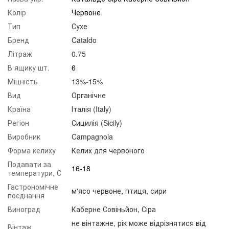
Колір
Червоне
Тип
Сухе
Бренд
Cataldo
Літраж
0.75
В ящику шт.
6
Міцність
13%-15%
Вид
Органічне
Країна
Італія (Italy)
Регіон
Сицилія (Sicily)
Виробник
Campagnola
Форма келиху
Келих для червоного
Подавати за
16-18
температури, С
Гастрономічне
м'ясо червоне
,
птиця
,
сири
поєднання
Виноград
Каберне Совіньйон
,
Сіра
не вінтажне, рік може відрізнятися від
Вінтаж