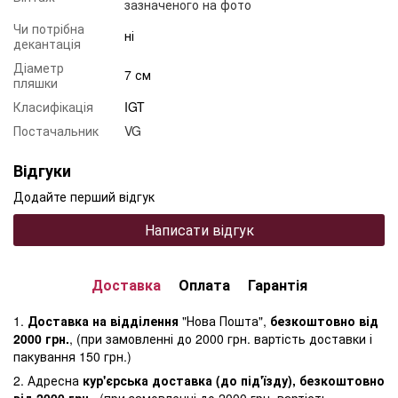
зазначеного на фото
Чи потрібна
ні
декантація
Діаметр
7 см
пляшки
Класифікація
IGT
Постачальник
VG
Відгуки
Додайте перший відгук
Написати відгук
Доставка
Оплата
Гарантія
1.
Доставка на відділення
"Нова Пошта",
безкоштовно від
2000 грн.
, (при замовленні до 2000 грн. вартість доставки і
пакування 150 грн.)
2. Адресна
кур'єрська доставка (до під'їзду), безкоштовно
від 2000 грн.
, (при замовленні до 2000 грн. вартість