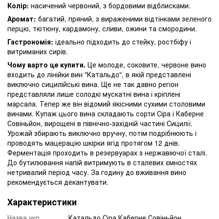
Колір:
насичений червоний, з бордовими відблисками.
Аромат:
багатий, пряний, з вираженими відтінками зеленого
перцю, тютюну, кардамону, сливи, ожини та смородини.
Гастрономія:
ідеально підходить до стейку, ростбіфу і
витриманих сирів.
Чому варто це купити.
Це молоде, соковите, червоне вино
входить до лінійки вин "Катальдо", в якій представлені
виключно сицилійські вина. Ще не так давно регіон
представляли лише солодкі мускатні вина і кріплені
марсала. Тепер же він відомий якісними сухими столовими
винами. Купаж цього вина складають сорти Сіра і Каберне
Совіньйон, вирощені в північно-західній частині Сицилії.
Урожай збирають виключно вручну, потім подрібнюють і
проводять мацерацію шкірки ягід протягом 12 днів.
Ферментація проходить в резервуарах з нержавіючої сталі.
До бутилювання напій витримують в сталевих ємностях
нетривалий період часу. За годину до вживання вино
рекомендується декантувати.
Характеристики
Назва укр.
Катальдо Сіра Каберне Совіньйон