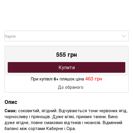
Партія:
555 грн
Купити
463 грн
При купівлі
6+
пляшок ціна
До обраного
Опис
Смак:
соковитий, ягідний. Відчуваються тони червоних ягід,
чорносливу і прянощів. Дуже м'які, приємні таніни. Вино
дуже ягідне, повне смакових відтінків і нюансів. Відмінний
баланс між сортами Каберне і Сіра.