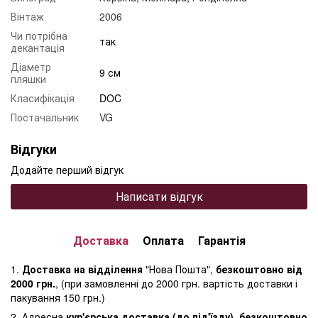
Вінтаж
2006
Чи потрібна
так
декантація
Діаметр
9 см
пляшки
Класифікація
DOC
Постачальник
VG
Відгуки
Додайте перший відгук
Написати відгук
Доставка
Оплата
Гарантія
1.
Доставка на відділення
"Нова Пошта",
безкоштовно від
2000 грн.
, (при замовленні до 2000 грн. вартість доставки і
пакування 150 грн.)
2. Адресна
кур'єрська доставка (до під'їзду), безкоштовно