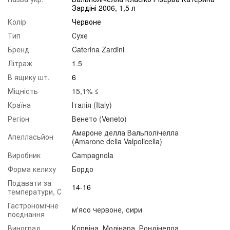
Зардіні 2006, 1,5 л
Колір
Червоне
Тип
Сухе
Бренд
Caterina Zardini
Літраж
1.5
В ящику шт.
6
Міцність
15,1% ≤
Країна
Італія (Italy)
Регіон
Венето (Veneto)
Амароне делла Вальполічелла
Апелласьйон
(Amarone della Valpolicella)
Виробник
Campagnola
Форма келиху
Бордо
Подавати за
14-16
температури, С
Гастрономічне
м'ясо червоне
,
сири
поєднання
Виноград
Корвіна
,
Молінара
,
Рондінелла