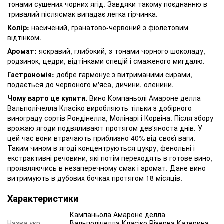
тонами сушених чорних ягід. Завдяки такому поєднанню в
тривалий післясмак випадає легка гірчинка.
Колір:
насичений, гранатово-червоний з фіолетовим
відтінком.
Аромат:
яскравий, глибокий, з тонами чорного шоколаду,
родзинок, цедри, відтінками спецій і смаженого мигдалю.
Гастрономія:
добре гармонує з витриманими сирами,
подається до червоного м'яса, дичини, оленини.
Чому варто це купити.
Вино Компаньолі Амароне делла
Вальполічелла Класіко виробляють тільки з добірного
винограду сортів Рондінелла, Молінарі і Корвіна. Після збору
врожаю ягоди подвяливают протягом дев'яноста днів. У
цей час вони втрачають приблизно 40% від своєї ваги.
Таким чином в ягоді концентруються цукру, фенольні і
екстрактивні речовини, які потім переходять в готове вино,
проявляючись в незаперечному смак і аромат. Дане вино
витримують в дубових бочках протягом 18 місяців.
Характеристики
Кампаньола Амароне делла
Назва укр.
Вальполічелла Класіко Різерва Катерина