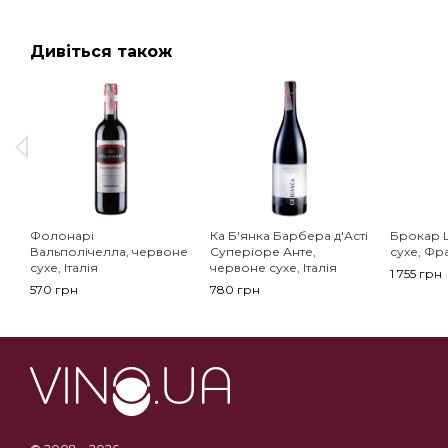
Дивіться також
Фолонарі
Ка Б'янка Барбера д'Асті
Брокар Ш
Вальполічелла, червоне
Суперіоре Анте,
сухе, Фр
сухе, Італія
червоне сухе, Італія
1 755 грн
570 грн
780 грн