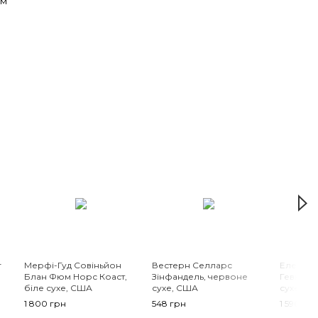
ям
г
Мерфі-Гуд Совіньйон
Вестерн Селларс
Елена В
Блан Фюм Норс Коаст,
Зінфандель, червоне
Гевюрцт
біле сухе, США
сухе, США
сухе, Іта
1 800 грн
548 грн
1 590 гр