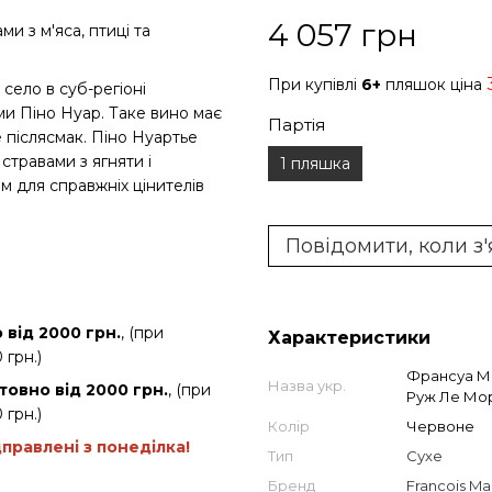
4 057 грн
и з м'яса, птиці та
При купівлі
6+
пляшок ціна
ело в суб-регіоні
ми Піно Нуар. Таке вино має
Партія
е післясмак. Піно Нуартье
травами з ягняти і
1 пляшка
м для справжніх цінителів
Повідомити, коли з
від 2000 грн.
, (при
Характеристики
 грн.)
Франсуа М
Назва укр.
товно від 2000 грн.
, (при
Руж Ле Мор
 грн.)
Колір
Червоне
дправлені з понеділка!
Тип
Сухе
Бренд
Francois Ma