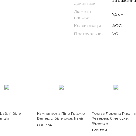
за бажанн
декантація
Діаметр
7,5 см
пляшки
Класифікація
AOC
Постачальник
VG
аблі, біле
Кампаньола Піно Гріджіо
Гюстав Лоренц Рислін
анція
Венеціє, біле сухе, Італія
Резерва, біле сухе,
Франція
600 грн
1 215 грн