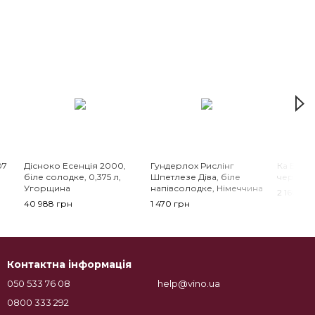
07
Дісноко Есенція 2000,
Гундерлох Рислінг
Ка Б'янк
біле солодке, 0,375 л,
Шпетлезе Діва, біле
червоне 
Угорщина
напівсолодке, Німеччина
2 160 гр
40 988 грн
1 470 грн
Контактна інформація
050 533 76 08
help@vino.ua
0800 333 292