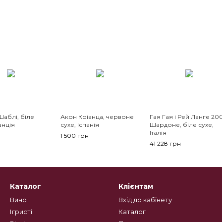
аблі, біле
Акон Кріанца, червоне
Гая Гая і Рей Ланге 20
анція
сухе, Іспанія
Шардоне, біле сухе,
Італія
1 500 грн
41 228 грн
Каталог
Клієнтам
Вино
Вхід до кабінету
Ігристі
Каталог