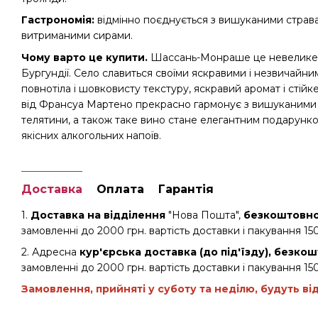
Гастрономія:
відмінно поєднується з вишуканими стравам
витриманими сирами.
Чому варто це купити.
Шассань-Монраше це невелике с
Бургундії. Село славиться своїми яскравими і незвичайни
повнотіла і шовковисту текстуру, яскравий аромат і стійк
від Франсуа Мартено прекрасно гармонує з вишуканими с
телятини, а також таке вино стане елегантним подарунко
якісних алкогольних напоїв.
Доставка
Оплата
Гарантія
1.
Доставка на відділення
"Нова Пошта",
безкоштовно 
замовленні до 2000 грн. вартість доставки і пакування 150
2. Адресна
кур'єрська доставка (до під'їзду), безкош
замовленні до 2000 грн. вартість доставки і пакування 150
Замовлення, прийняті у суботу та неділю, будуть ві