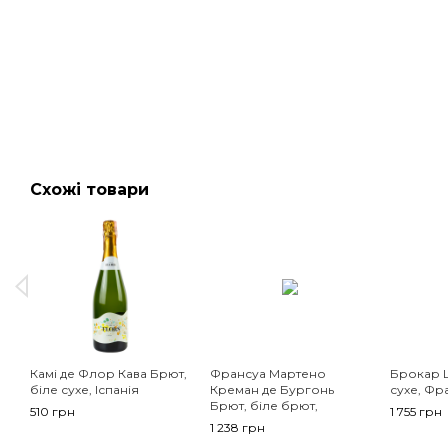
Схожі товари
Камі де Флор Кава Брют,
Франсуа Мартено
Брокар Ш
біле сухе, Іспанія
Креман де Бургонь
сухе, Фр
Брют, біле брют,
510 грн
1 755 грн
Франція
1 238 грн