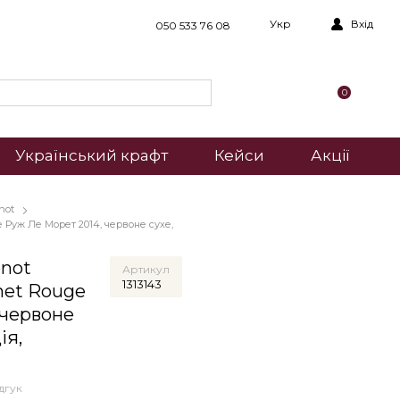
Укр
Вхід
050 533 76 08
0
Український крафт
Кейси
Акції
not
Руж Ле Морет 2014, червоне сухе,
enot
Артикул
1313143
het Rouge
 червоне
ія,
дгук