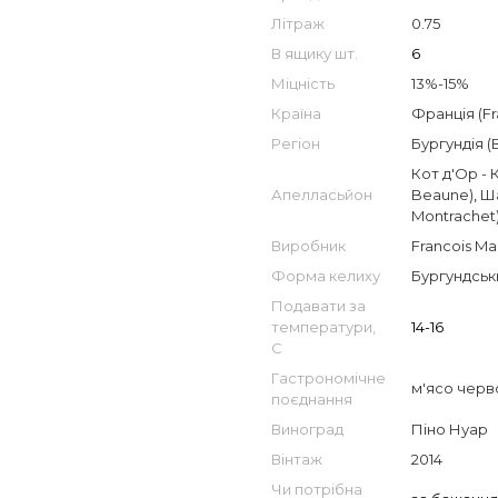
Літраж
0.75
В ящику шт.
6
Міцність
13%-15%
Країна
Франція (Fr
Регіон
Бургундія (
Кот д'Ор - 
Апелласьйон
Beaune)
,
Ш
Montrachet
Виробник
Francois Ma
Форма келиху
Бургундськ
Подавати за
температури,
14-16
С
Гастрономічне
м'ясо черв
поєднання
Виноград
Піно Нуар
Вінтаж
2014
Чи потрібна