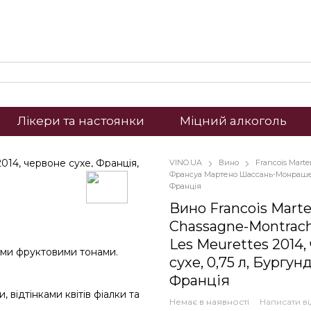
Лікери та настоянки
Міцний алкоголь
VINO.UA
Вино
Francois Marte
Франсуа Мартено Шассань-Монраше 
Франція
Вино Francois Mart
Chassagne-Montrac
Les Meurettes 2014,
вими фруктовими тонами.
сухе, 0,75 л, Бургунд
Франція
, відтінками квітів фіалки та
Немає в наявності
Написати ві