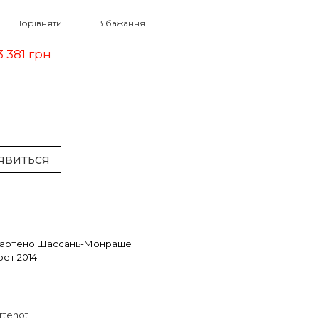
Порівняти
В бажання
3 381 грн
'явиться
артено Шассань-Монраше
ет 2014
rtenot