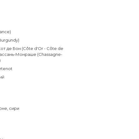
ance)
Burgundy)
Кот де Бон (Côte d'Or - Côte de
ассань-Монраше (Chassagne-
)
rtenot
ий
оне
,
сири