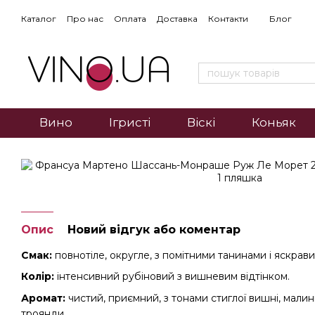
Каталог
Про нас
Оплата
Доставка
Контакти
Блог
Вино
Ігристі
Віскі
Коньяк
Опис
Новий відгук або коментар
Смак:
повнотіле, округле, з помітними танинами і яскра
Колір:
інтенсивний рубіновий з вишневим відтінком.
Аромат:
чистий, приємний, з тонами стиглої вишні, малини
троянди.