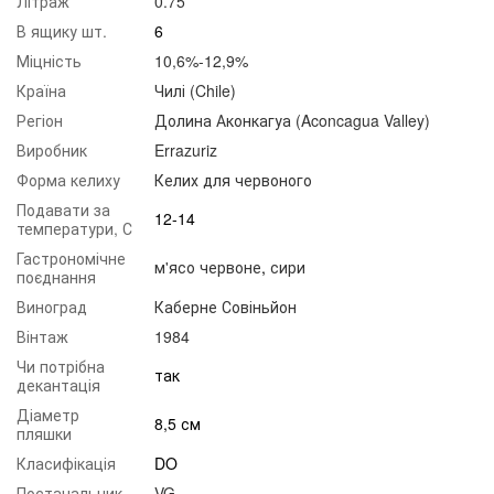
Літраж
0.75
В ящику шт.
6
Міцність
10,6%-12,9%
Країна
Чилі (Chile)
Регіон
Долина Аконкагуа (Aconcagua Valley)
Виробник
Errazuriz
Форма келиху
Келих для червоного
Подавати за
12-14
температури, С
Гастрономічне
м'ясо червоне
,
сири
поєднання
Виноград
Каберне Совіньйон
Вінтаж
1984
Чи потрібна
так
декантація
Діаметр
8,5 см
пляшки
Класифікація
DO
Постачальник
VG