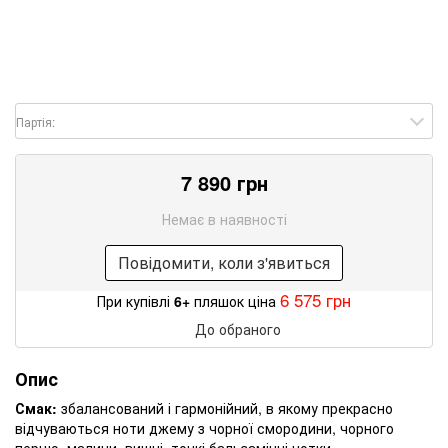
Партія:
7 890 грн
Немає в наявності
Повідомити, коли з'явиться
6 575 грн
При купівлі
6+
пляшок ціна
До обраного
Опис
Смак:
збалансований і гармонійний, в якому прекрасно
відчуваються ноти джему з чорної смородини, чорного
перцю, малини, вишні, тонкі бальзамічні нотки.