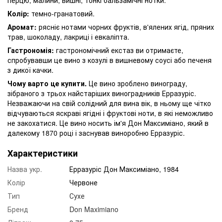
Колір:
темно-гранатовий.
Аромат:
рясніє нотами чорних фруктів, в'ялених ягід, пряних
трав, шоколаду, лакриці і евкаліпта.
Гастрономія:
гастрономічний екстаз ви отримаєте,
спробувавши це вино з козулі в вишневому соусі або печеня
з дикої качки.
Чому варто це купити.
Це вино зроблено винограду,
зібраного з трьох найстаріших виноградників Ерразуріс.
Незважаючи на свій солідний для вина вік, в ньому ще чітко
відчуваються яскраві ягідні і фруктові ноти, в які неможливо
не закохатися. Це вино носить ім'я Дон Максиміано, який в
далекому 1870 році і заснував виноробню Ерразуріс.
Характеристики
Назва укр.
Ерразуріс Дон Максиміано, 1984
Колір
Червоне
Тип
Сухе
Бренд
Don Maximiano