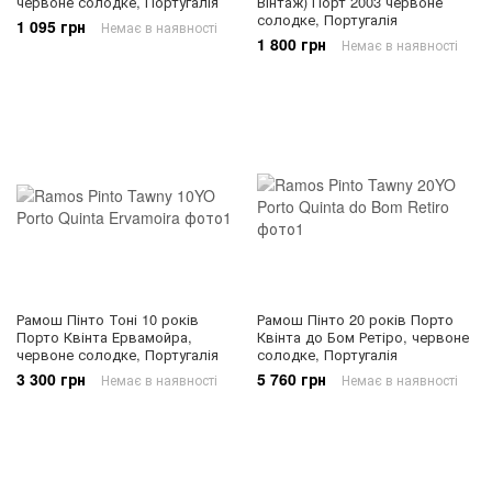
червоне солодке, Португалія
Вінтаж) Порт 2003 червоне
солодке, Португалія
1 095 грн
Немає в наявності
1 800 грн
Немає в наявності
Рамош Пінто Тоні 10 років
Рамош Пінто 20 років Порто
Порто Квінта Ервамойра,
Квінта до Бом Ретіро, червоне
червоне солодке, Португалія
солодке, Португалія
3 300 грн
5 760 грн
Немає в наявності
Немає в наявності