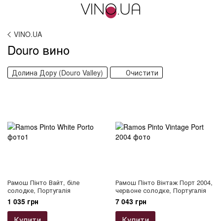
VINO.UA
Douro вино
Долина Дору (Douro Valley)
Очистити
Рамош Пінто Вайт, біле
Рамош Пінто Вінтаж Порт 2004,
солодке, Португалія
червоне солодке, Португалія
1 035 грн
7 043 грн
Купити
Купити