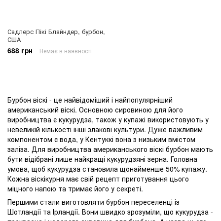
Садлерс Пікі Блайндер, бурбон,
США
688 грн
Немає в наявності
Бурбон віскі - це найвідоміший і найпопулярніший
американський віскі. Основною сировиною для його
виробництва є кукурудза, також у купажі використовують у
невеликій кількості інші злакові культури. Дуже важливим
компонентом є вода, у Кентуккі вона з низьким вмістом
заліза. Для виробництва американського віскі бурбон мають
бути відібрані лише найкращі кукурудзяні зерна. Головна
умова, щоб кукурудза становила щонайменше 50% купажу.
Кожна віскікурня має свій рецепт приготування цього
міцного напою та тримає його у секреті.
Першими стали виготовляти бурбон переселенці із
Шотландії та Ірландії. Вони швидко зрозуміли, що кукурудза -