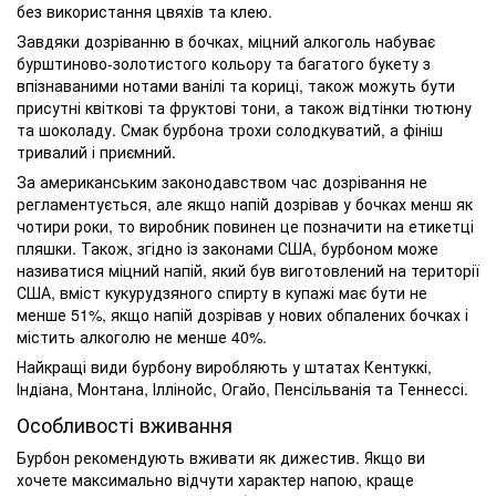
без використання цвяхів та клею.
Завдяки дозріванню в бочках, міцний алкоголь набуває
бурштиново-золотистого кольору та багатого букету з
впізнаваними нотами ванілі та кориці, також можуть бути
присутні квіткові та фруктові тони, а також відтінки тютюну
та шоколаду. Смак бурбона трохи солодкуватий, а фініш
тривалий і приємний.
За американським законодавством час дозрівання не
регламентується, але якщо напій дозрівав у бочках менш як
чотири роки, то виробник повинен це позначити на етикетці
пляшки. Також, згідно із законами США, бурбоном може
називатися міцний напій, який був виготовлений на території
США, вміст кукурудзяного спирту в купажі має бути не
менше 51%, якщо напій дозрівав у нових обпалених бочках і
містить алкоголю не менше 40%.
Найкращі види бурбону виробляють у штатах Кентуккі,
Індіана, Монтана, Іллінойс, Огайо, Пенсільванія та Теннессі.
Особливості вживання
Бурбон рекомендують вживати як дижестив. Якщо ви
хочете максимально відчути характер напою, краще