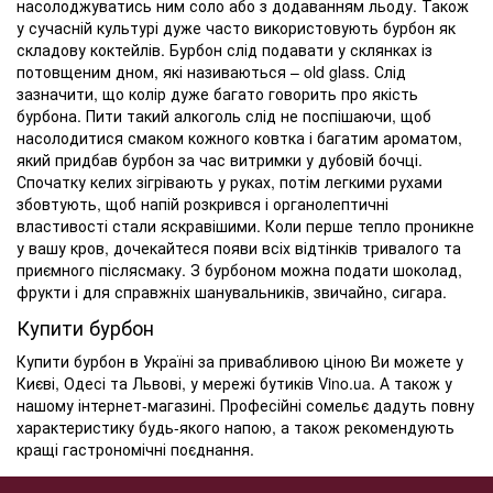
насолоджуватись ним соло або з додаванням льоду. Також
у сучасній культурі дуже часто використовують бурбон як
складову коктейлів. Бурбон слід подавати у склянках із
потовщеним дном, які називаються – old glass. Слід
зазначити, що колір дуже багато говорить про якість
бурбона. Пити такий алкоголь слід не поспішаючи, щоб
насолодитися смаком кожного ковтка і багатим ароматом,
який придбав бурбон за час витримки у дубовій бочці.
Спочатку келих зігрівають у руках, потім легкими рухами
збовтують, щоб напій розкрився і органолептичні
властивості стали яскравішими. Коли перше тепло проникне
у вашу кров, дочекайтеся появи всіх відтінків тривалого та
приємного післясмаку. З бурбоном можна подати шоколад,
фрукти і для справжніх шанувальників, звичайно, сигара.
Купити бурбон
Купити бурбон в Україні за привабливою ціною Ви можете у
Києві, Одесі та Львові, у мережі бутиків Vino.ua. А також у
нашому інтернет-магазині. Професійні сомельє дадуть повну
характеристику будь-якого напою, а також рекомендують
кращі гастрономічні поєднання.