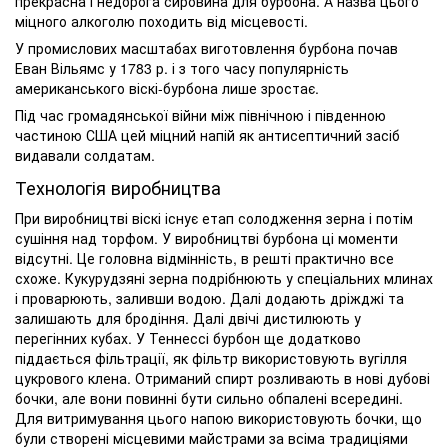
прекрасна і недорога сировина для бурбона. А назва цього
міцного алкоголю походить від місцевості.
У промислових масштабах виготовлення бурбона почав
Еван Вільямс у 1783 р. і з того часу популярність
американського віскі-бурбона лише зростає.
Під час громадянської війни між північною і південною
частиною США цей міцний напій як антисептичний засіб
видавали солдатам.
Технологія виробництва
При виробництві віскі існує етап солодження зерна і потім
сушіння над торфом. У виробництві бурбона ці моменти
відсутні. Це головна відмінність, в решті практично все
схоже. Кукурудзяні зерна подрібнюють у спеціальних млинах
і проварюють, заливши водою. Далі додають дріжджі та
залишають для бродіння. Далі двічі дистилюють у
перегінних кубах. У Теннессі бурбон ще додатково
піддається фільтрації, як фільтр використовують вугілля
цукрового клена. Отриманий спирт розливають в нові дубові
бочки, але вони повинні бути сильно обпалені всередині.
Для витримування цього напою використовують бочки, що
були створені місцевими майстрами за всіма традиціями