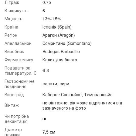
Літраж
0.75
В ящику шт.
6
Міцність
13%-15%
Країна
Іспанія (Spain)
Регіон
Арагон (Aragón)
Апелласьйон
Сомонтано (Somontano)
Виробник
Bodegas Barbadillo
Форма келиху
Келих для білого
Подавати за
6-8
температури, С
Гастрономічне
салати
,
сири
поєднання
Виноград
Каберне Совіньйон
,
Темпранільйо
не вінтажне, рік може відрізнятися від
Вінтаж
зазначеного на фото
Чи потрібна
ні
декантація
Діаметр
7,5 см
пляшки