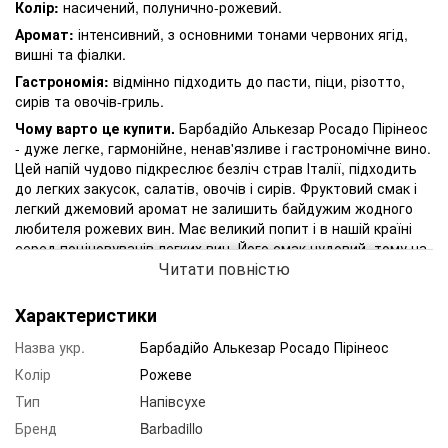
Колір:
насичений, полунично-рожевий.
Аромат:
інтенсивний, з основними тонами червоних ягід,
вишні та фіалки.
Гастрономія:
відмінно підходить до пасти, піци, різотто,
сирів та овочів-гриль.
Чому варто це купити.
Барбадійо Алькезар Росадо Пірінеос
- дуже легке, гармонійне, ненав'язливе і гастрономічне вино.
Цей напій чудово підкреслює безліч страв Італії, підходить
до легких закусок, салатів, овочів і сирів. Фруктовий смак і
легкий джемовий аромат не залишить байдужим жодного
любителя рожевих вин. Має великий попит і в нашій країні
серед поціновувачів легких вин. Його смак чудовий, тому на
Читати повністю
полицях винних магазинів цей елегантний і тонкий напій не
затримується ніколи.
Характеристики
Назва укр.
Барбадійо Алькезар Росадо Пірінеос
Колір
Рожеве
Тип
Напівсухе
Бренд
Barbadillo