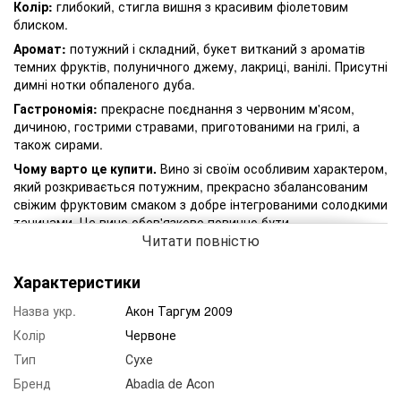
Колір:
глибокий, стигла вишня з красивим фіолетовим
блиском.
Аромат:
потужний і складний, букет витканий з ароматів
темних фруктів, полуничного джему, лакриці, ванілі. Присутні
димні нотки обпаленого дуба.
Гастрономія:
прекрасне поєднання з червоним м'ясом,
дичиною, гострими стравами, приготованими на грилі, а
також сирами.
Чому варто це купити.
Вино зі своїм особливим характером,
який розкривається потужним, прекрасно збалансованим
свіжим фруктовим смаком з добре інтегрованими солодкими
танинами. Це вино обов'язково повинно бути
Читати повністю
декантирувати. Акон Таргум 2009 року абсолютно чудове
вино, це справжній вибух в ароматі і смаку! Для
виробництва цього напою використовують тільки кращий
Характеристики
урожай з сімдесятирічних лоз. Ягоди для нього збирають
Назва укр.
Акон Таргум 2009
вручну. На виноробні використовують тільки органічні
методи вирощування, обробки і виробництва вина. Напій
Колір
Червоне
витримують 18 місяців в бочці з французького дуба і ще
Тип
Сухе
стільки ж в склі. Іспанське вино Акон Таргум 2009
завоювало кілька нагород з вищими балами. Симбіоз
Бренд
Abadia de Acon
сучасного високотехнічного обладнання та сімейної