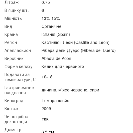
Літраж
0.75
виноробні з виноградниками, що мають сімдесятирічний вік
В ящику шт.
6
з традиційним органічним виноробством, призводить до
народження кращих вин Іспанії.
Міцність
13%-15%
Вид
Органічне
Країна
Іспанія (Spain)
Регіон
Кастилія і Леон (Castille and Leon)
Апелласьйон
Рібера дель Дуеро (Ribera del Duero)
Виробник
Abadia de Acon
Форма келиху
Келих для червоного
Подавати за
16-18
температури, С
Гастрономічне
дичина
,
м'ясо червоне
,
сири
поєднання
Виноград
Темпранільйо
Вінтаж
2009
Чи потрібна
так
декантація
Діаметр
6,5 см