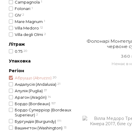
Campagnola
1
Folonari
1
GIV
2
Mare Magnum
1
Villa Medoro
12
Villa degli Olmi
2
Фолонарі Монтепул
Літраж
червоне су
0.75
20
360 
Упаковка
Немає в н
Регіон
Абруццо (Abruzzo)
20
Андалусія (Andalusia)
21
Апулія (Puglia)
37
Арагон (Aragón)
14
Бордо (Bordeaux)
157
Бордо Суперріор (Bordeaux
Superieur)
2
Бургундія (Burgundy)
171
Вашингтон (Washington)
13