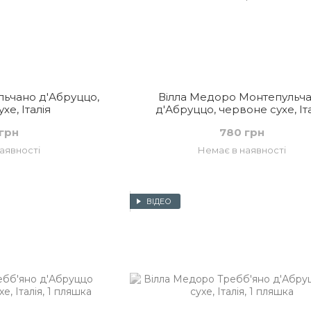
ьчано д'Абруццо,
Вілла Медоро Монтепульч
хе, Італія
д'Абруццо, червоне сухе, Іт
грн
780 грн
аявності
Немає в наявності
ВІДЕО