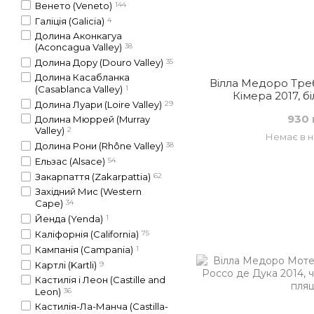
Венето (Veneto)
144
Галіція (Galicia)
4
Долина Аконкагуа
(Aconcagua Valley)
38
Долина Дору (Douro Valley)
35
Долина Касабланка
Вілла Медоро Тре
(Casablanca Valley)
1
Кімера 2017, бі
Долина Луари (Loire Valley)
29
930 
Долина Мюррей (Murray
Valley)
2
Немає в н
Долина Рони (Rhône Valley)
38
Ельзас (Alsace)
54
Закарпаття (Zakarpattia)
62
Західний Мис (Western
Cape)
34
Йенда (Yenda)
1
Каліфорнія (California)
75
Кампанія (Campania)
1
Картлі (Kartli)
9
Кастилія і Леон (Castille and
Leon)
36
Кастилія-Ла-Манча (Castilla-