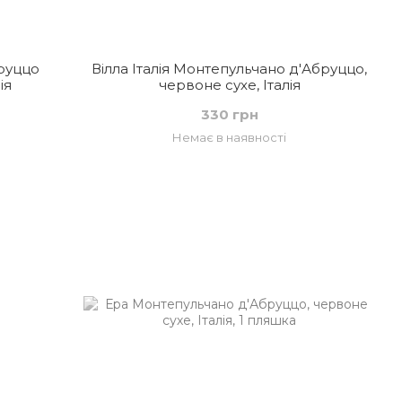
руццо
Вілла Італія Монтепульчано д'Абруццо,
ія
червоне сухе, Італія
330 грн
Немає в наявності