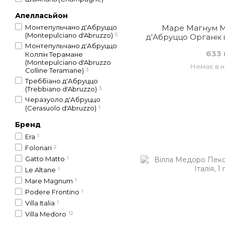
Апелласьйон
Монтепульчано д'Абруццо
Маре Магнум М
(Montepulciano d'Abruzzo)
5
д'Абруццо Органік 
червоне су
Монтепульчано д'Абруццо
633 
Коллін Терамане
(Montepulciano d'Abruzzo
Немає в н
Colline Teramane)
3
Треббіано д'Абруццо
(Trebbiano d'Abruzzo)
3
Черазуоло д'Абруццо
(Cerasuolo d'Abruzzo)
1
Бренд
Era
1
Folonari
2
Gatto Matto
1
Le Altane
1
Mare Magnum
1
Podere Frontino
1
Villa Italia
1
Villa Medoro
12