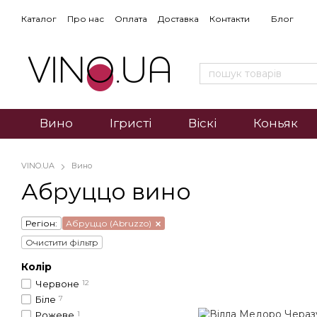
Каталог
Про нас
Оплата
Доставка
Контакти
Блог
Вино
Ігристі
Віскі
Коньяк
VINO.UA
Вино
Абруццо вино
Регіон:
Абруццо (Abruzzo)
Очистити фільтр
Колір
Червоне
12
Біле
7
Рожеве
1