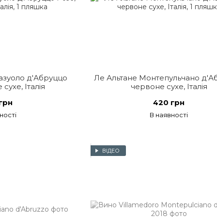
азуоло д'Абруццо
Ле Альтане Монтепульчано д'А
сухе, Італія
червоне сухе, Італія
грн
420 грн
ності
В наявності
ВІДЕО