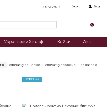
Укр
Вхід
050 533 76 08
0
Український крафт
Кейси
Акції
стю
спочатку дешевше
спочатку дорожче
за назвою
НОВИНКА