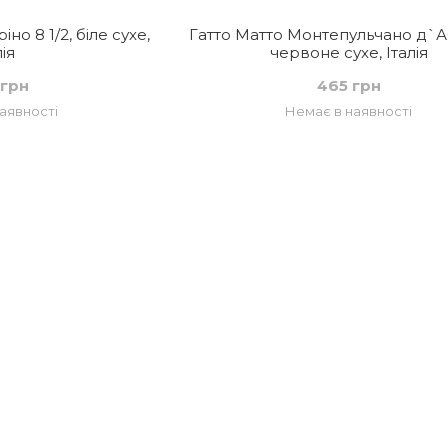
о 8 1/2, біле сухе,
Гатто Матто Монтепульчано д`А
лія
червоне сухе, Італія
 грн
465 грн
аявності
Немає в наявності