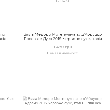
ано
Вілла Медоро Мотепульчано д'Абруццо
алія
Россо де Дука 2015, червоне сухе, Італія
1 470 грн
Немає в наявності