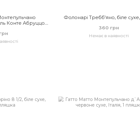
онтепульчано
Фолонарі Требб'яно, біле сухе, 
іль Конте Абруццо,
360 грн
хе, Італія
грн
Немає в наявності
аявності