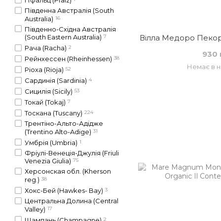
Південна Австралія (South
Australia)
16
Південно-Східна Австралія
Вілла Медоро Пекорін
(South Eastern Australia)
7
Рача (Racha)
2
930 
Рейнхессен (Rheinhessen)
38
Немає в н
Ріоха (Rioja)
52
Сардинія (Sardinia)
4
Сицилія (Sicily)
53
Токай (Tokaj)
7
Тоскана (Tuscany)
224
Трентіно-Альто-Адідже
(Trentino Alto-Adige)
31
Умбрія (Umbria)
1
Фріулі-Венеція-Джулія (Friuli
Venezia Giulia)
75
Херсонская обл. (Kherson
reg.)
38
Хокс-Бей (Hawkes- Bay)
3
Центральна Долина (Central
Valley)
17
Шампань (Champagne)
2