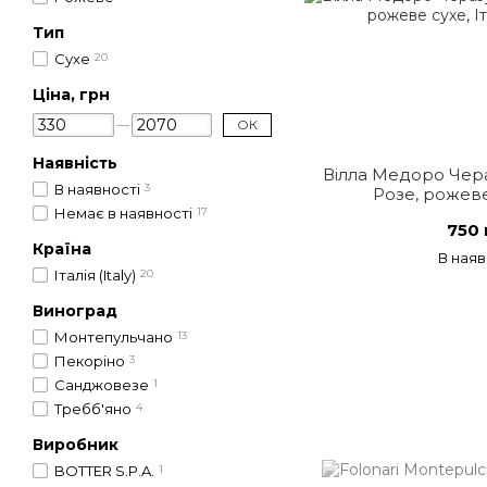
Тип
Сухе
20
Ціна, грн
ОК
Наявність
Вілла Медоро Чер
В наявності
3
Розе, рожеве 
Немає в наявності
17
750 
Країна
В наяв
Італія (Italy)
20
Виноград
Монтепульчано
13
Пекоріно
3
Санджовезе
1
Требб'яно
4
Виробник
BOTTER S.P.A.
1