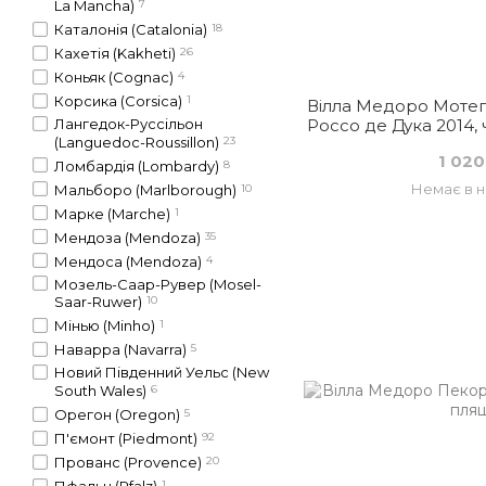
La Mancha)
7
Каталонія (Catalonia)
18
Кахетія (Kakheti)
26
Коньяк (Cognac)
4
Корсика (Corsica)
1
Вілла Медоро Мотеп
Россо де Дука 2014, 
Лангедок-Русcільон
(Languedoc-Roussillon)
23
1 020
Ломбардія (Lombardy)
8
Немає в н
Мальборо (Marlborough)
10
Марке (Marche)
1
Мендоза (Mendoza)
35
Мендоса (Mendoza)
4
Мозель-Саар-Рувер (Mosel-
Saar-Ruwer)
10
Мінью (Minho)
1
Наварра (Navarra)
5
Новий Південний Уельс (New
South Wales)
6
Орегон (Oregon)
5
П'ємонт (Piedmont)
92
Прованс (Provence)
20
Пфальц (Pfalz)
1