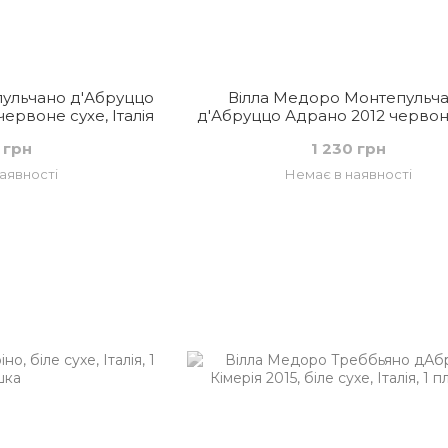
ульчано д'Абруццо
Вілла Медоро Монтепульч
червоне сухе, Італія
д'Абруццо Адрано 2012 червон
Італія
 грн
1 230 грн
аявності
Немає в наявності