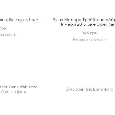
о, біле сухе, Італія
Вілла Медоро Треббьяно дАб
Кімерія 2015, біле сухе, Італ
грн
945 грн
аявності
Немає в наявності