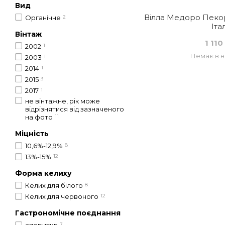
Вид
Вілла Медоро Пекорін
Органічне
2
Іта
Вінтаж
1 110
2002
1
Немає в н
2003
1
2014
1
2015
3
2017
1
не вінтажне, рік може
відрізнятися від зазначеного
на фото
11
Міцність
10,6%-12,9%
8
13%-15%
12
Форма келиху
Келих для білого
8
Келих для червоного
12
Гастрономічне поєднання
7