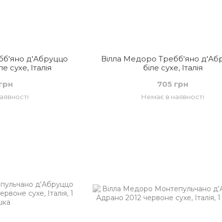
бб'яно д'Абруццо
Вілла Медоро Требб'яно д'Аб
ле сухе, Італія
біле сухе, Італія
грн
705 грн
аявності
Немає в наявності