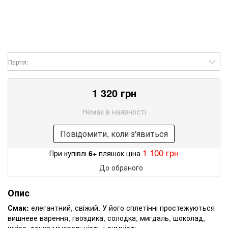
Партія:
1 320 грн
Немає в наявності
Повідомити, коли з'явиться
1 100 грн
При купівлі
6+
пляшок ціна
До обраного
Опис
Смак:
елегантний, свіжий. У його сплетінні простежуються
вишневе варення, гвоздика, солодка, мигдаль, шоколад,
шкіра, тонка мінеральність і димність.