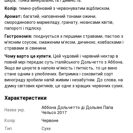
Колір:
темно-рубіновий з червонуватим відблиском.
Аромат:
багатий, наповнений тонами ожини,
смородинового мармеладу, гранату, нюансами квітів,
папороті і підліску.
Гастрономія:
поєднується з першими стравами, пастою з
м'ясним соусом, смаженим м'ясом, дичиною, ковбасками і
стравами зі свинини.
Чому варто це купити.
Цей чудовий і чарівний нектар в
повній мірі передає суть італійського Дольчетто з Аббона.
Якщо ви цінуєте в напоях м'якість і питкість, то це вино
стане одним з улюблених. Витримка і соковитий сорт
винограду зробили напій живим і незабутнім. До слова, на
думку світових критиків, це одне з кращих червоних сухих.
Характеристики
Аббона Дольчетто ді Дольяні Папа
Назва укр.
Чельсо 2017
Колір
Червоне
Тип
Сухе