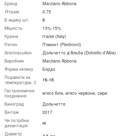
Бренд
Marziano Abbona
Літраж
0.75
В ящику шт.
6
Міцність
13%-15%
Країна
Італія (Italy)
Регіон
П'ємонт (Piedmont)
Апелласьйон
Дольчетто д'Aльба (Dolcetto d'Alba)
Виробник
Marziano Abbona
Форма келиху
Бордо
Подавати за
16-18
температури, С
Гастрономічне
м'ясо біле
,
м'ясо червоне
,
сири
поєднання
Виноград
Дольчетто
Вінтаж
2017
Чи потрібна
ні
декантація
Діаметр
7,5 см