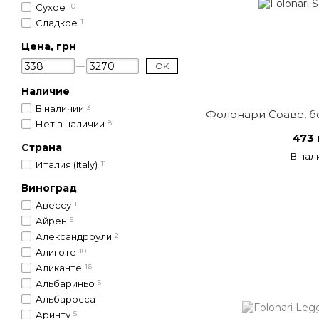
Сухое
10
Сладкое
1
Цена, грн
OK
Наличие
В наличии
3
Фолонари Соаве, бе
Нет в наличии
8
473 
Страна
В нал
Италия (Italy)
11
Виноград
Авессу
1
Айрен
5
Александроули
2
Алиготе
10
Аликанте
16
Альбариньо
5
Альбаросса
1
Аринту
5