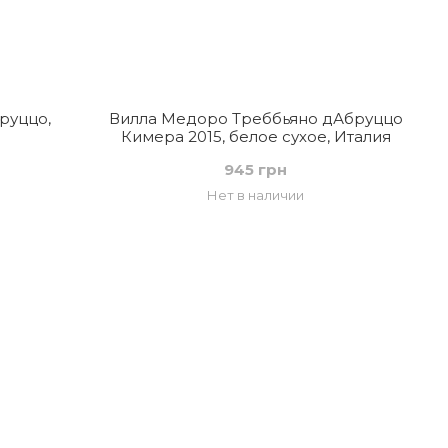
руццо,
Вилла Медоро Треббьяно дАбруццо
Кимера 2015, белое сухое, Италия
945 грн
Нет в наличии