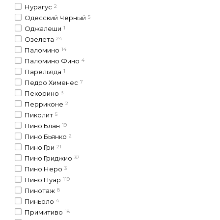
Нурагус
2
Одесский Черный
5
Оджалеши
1
Озелета
24
Паломино
14
Паломино Фино
4
Парельяда
1
Педро Хименес
7
Пекорино
3
Перриконе
2
Пиколит
5
Пино Блан
19
Пино Бьянко
2
Пино Гри
21
Пино Гриджио
37
Пино Неро
3
Пино Нуар
119
Пинотаж
8
Пиньоло
4
Примитиво
18