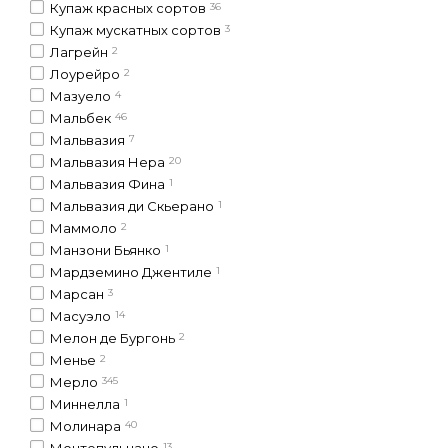
Купаж красных сортов
36
Купаж мускатных сортов
3
Лагрейн
2
Лоурейро
2
Мазуело
4
Мальбек
46
Мальвазия
7
Мальвазия Нера
20
Мальвазия Фина
1
Мальвазия ди Скьерано
1
Маммоло
2
Манзони Бьянко
1
Мардземино Джентиле
1
Марсан
3
Масуэло
14
Мелон де Бургонь
2
Менье
2
Мерло
345
Миннелла
1
Молинара
40
Монтепульчано
13