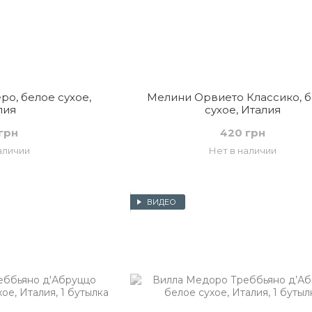
о, белое сухое,
Мелини Орвието Классико, 
лия
сухое, Италия
грн
420 грн
аличии
Нет в наличии
ВИДЕО