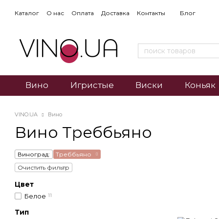
Каталог
О нас
Оплата
Доставка
Контакты
Блог
Вино
Игристые
Виски
Коньяк
VINO.UA
Вино
Вино Треббьяно
Виноград:
Треббьяно
Очистить фильтр
Цвет
Белое
11
Тип