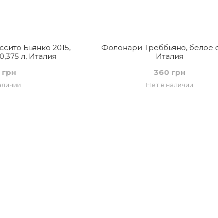
сито Бьянко 2015,
Фолонари Треббьяно, белое с
0,375 л, Италия
Италия
 грн
360 грн
аличии
Нет в наличии