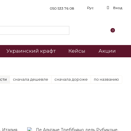
Рус
Вход
050 533 76 08
0
Украинский крафт
Кейсы
Акции
сти
сначала дешевле
сначала дороже
по названию