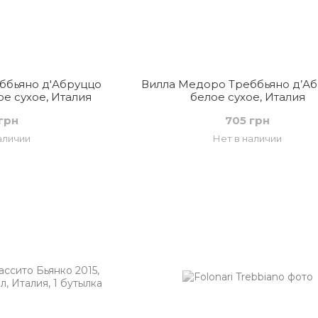
ббьяно д'Абруццо
Вилла Медоро Треббьяно д’Аб
ое сухое, Италия
белое сухое, Италия
грн
705 грн
аличии
Нет в наличии