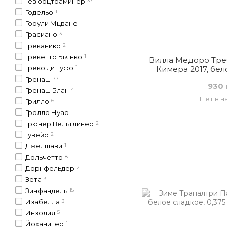
Гевюрцтраминер
37
Годельо
1
Горули Мцване
1
Грасиано
31
Греканико
2
Грекетто Бьянко
1
Вилла Медоро Тре
Греко ди Туфо
1
Кимера 2017, бел
Гренаш
77
930 
Гренаш Блан
4
Нет в н
Грилло
6
Гролло Нуар
1
Грюнер Вельтлинер
2
Гувейо
2
Джелшави
1
Дольчетто
8
Дорнфельдер
2
Зета
3
Зинфандель
15
Изабелла
3
Инзолия
5
Йоханитер
1