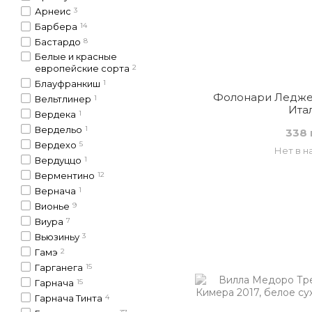
Арнеис
3
Барбера
14
Бастардо
8
Белые и красные
европейские сорта
2
Блауфранкиш
1
Фолонари Леджер
Вельтлинер
1
Ита
Вердека
1
Вердельо
1
338 
Вердехо
5
Нет в н
Вердуццо
1
Верментино
12
Вернача
1
Вионье
9
Виура
7
Вьюзиньу
3
Гамэ
2
Гарганега
15
Гарнача
15
Гарнача Тинта
4