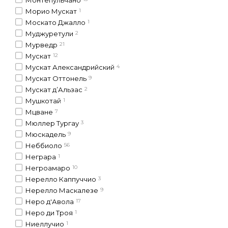
Морио Мускат
1
Москато Джалло
1
Муджуретули
2
Мурведр
21
Мускат
12
Мускат Александрийский
4
Мускат Оттонель
9
Мускат д’Альзас
2
Мушкотай
1
Мцване
7
Мюллер Тургау
3
Мюскадель
9
Неббиоло
56
Неграра
1
Негроамаро
10
Нерелло Каппуччио
3
Нерелло Маскалезе
9
Неро д'Авола
17
Неро ди Троя
1
Ниеллучио
1