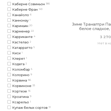
Каберне Совиньон
385
Каберне Фран
143
Канайоло
6
Каннонау
1
Зиме Траналтри Пас
Кариньян
20
белое сладкое, 
Карменер
22
3 270
Карриканте
4
Кастелао
2
Нет в н
Катарратто
5
Киси
1
Клерет
1
Кодега
2
Коломбар
5
Колорино
9
Корвина
86
Корвиноне
33
Кортезе
16
Кроатина
9
Ксарельо
1
Купаж белых сортов
31