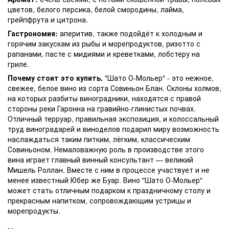
цветов, белого персика, белой смородины, лайма,
грейпфрута и цитрона.
Гастрономия:
аперитив, также подойдёт к холодным и
горячим закускам из рыбы и морепродуктов, ризотто с
рапанами, пасте с мидиями и креветками, лобстеру на
гриле.
Почему стоит это купить.
"Шато О-Мольер" - это нежное,
свежее, белое вино из сорта Совиньон Блан. Склоны холмов,
на которых разбиты виноградники, находятся с правой
стороны реки Гаронна на гравийно-глинистых почвах.
Отличный терруар, правильная экспозиция, и колоссальный
труд виноградарей и виноделов подарил миру возможность
наслаждаться таким питким, лёгким, классическим
Совиньоном. Немаловажную роль в производстве этого
вина играет главный винный консультант — великий
Мишель Роллан. Вместе с ним в процессе участвует и не
менее известный Юбер же Буар. Вино "Шато О-Мольер"
может стать отличным подарком к праздничному столу и
прекрасным напитком, сопровождающим устрицы и
морепродукты.