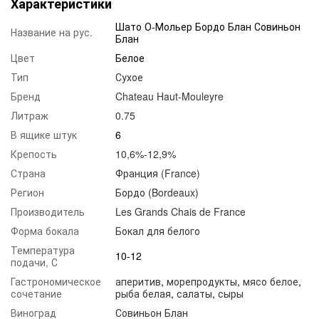
Характеристики
Шато О-Мольер Бордо Блан Совиньон
Название на рус.
Блан
Цвет
Белое
Тип
Сухое
Бренд
Chateau Haut-Mouleyre
Литраж
0.75
В ящике штук
6
Крепость
10,6%-12,9%
Страна
Франция (France)
Регион
Бордо (Bordeaux)
Производитель
Les Grands Chais de France
Форма бокала
Бокал для белого
Температура
10-12
подачи, С
Гастрономическое
аперитив
,
морепродукты
,
мясо белое
,
сочетание
рыба белая
,
салаты
,
сыры
Виноград
Совиньон Блан