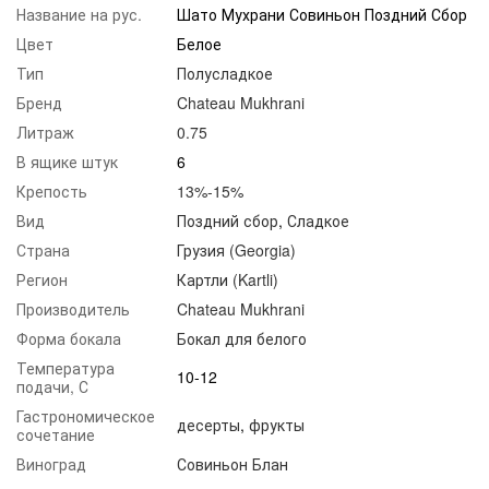
Название на рус.
Шато Мухрани Совиньон Поздний Сбор
Цвет
Белое
Тип
Полусладкое
Бренд
Chateau Mukhrani
Литраж
0.75
В ящике штук
6
Крепость
13%-15%
Вид
Поздний сбор
,
Сладкое
Страна
Грузия (Georgia)
Регион
Картли (Kartli)
Производитель
Chateau Mukhrani
Форма бокала
Бокал для белого
Температура
10-12
подачи, С
Гастрономическое
десерты
,
фрукты
сочетание
Виноград
Совиньон Блан