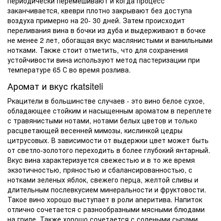
периодически перемешивают и когда процесс
заканчивается, квеври плотно закрывают без доступа
воздуха примерно на 20- 30 дней. Затем происходит
переливания вина в бочки из дуба и выдерживают в бочке
не менее 2 лет, обогащая вкус маслянистыми и ванильными
нотками. Также стоит отметить, что для сохранения
устойчивости вина используют метод пастеризации при
температуре 65 С во время розлива.
Аромат и вкус
rkatsiteli
Ркацители в большинстве случаев - это
вино белое сухое
,
обладающее стойким и насыщенным ароматом в переплете
с травянистыми нотами, нотами белых цветов и только
расцветающей весенней мимозы, кислинкой цедры
цитрусовых. В зависимости от выдержки цвет может быть
от светло-золотого переходить в более глубокий янтарный.
Вкус вина характеризуется свежестью и в то же время
экзотичностью, пряностью и сбалансированностью, с
нотками зеленых яблок, свежего перца, желтой сливы и
длительным послевкусием минеральности и фруктовости.
Такое вино хорошо выступает в роли аперитива. Напиток
отлично сочетается с разнообразными мясными блюдами
на гриле. Также хорошо сочетается с солеными сырами,