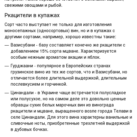
свежими овощами и рыбой.
Ркацители в купажах
Сорт часто выступает не только для изготовления
моносепажных (односортовых) вин, но и в купажах с
другими сортами, например, хорошо известны такие:
Вазисубани - базу составляет конечно же ркацители с
добавлением 15% сорта мцване. Характеризуется
особым нежным ароматом акации и яблок.
Гурджаани - популярное в Европейских странах
грузинское вино из тех же сортов, что и Вазисубани, но
отличается более длительной выдержкой, длительным
послевкусием и горчинкой.
Цинандали - в Украине чаще встречается
полусладкое
или полусухое, но на самом деле это довольно ценные
образцы сухих белых марочных вин из винограда
ркацители и мцване, выращенного возле города Телави в
селе Цинандали. Для этого вина характерны ванильные и
сливочные ноты, приобретенные трехлетней выдержкой
в дубовых бочках.