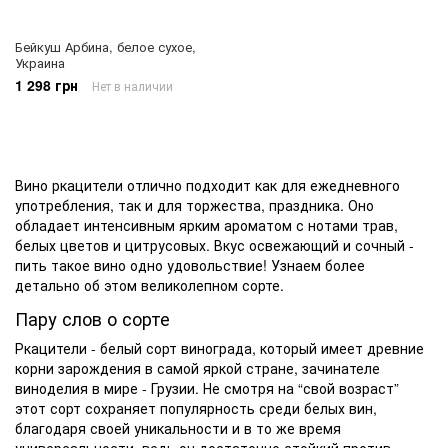
Бейкуш Арбина, белое сухое,
Украина
1 298 грн
Нет в наличии
Вино ркацители
отлично подходит как для ежедневного
употребления, так и для торжества, праздника. Оно
обладает интенсивным ярким ароматом с нотами трав,
белых цветов и цитрусовых. Вкус освежающий и сочный -
пить такое вино одно удовольствие! Узнаем более
детально об этом великолепном сорте.
Пару слов о сорте
Ркацители - белый
сорт винограда
, который имеет древние
корни зарождения в самой яркой стране, зачинателе
виноделия в мире - Грузии. Не смотря на “свой возраст”
этот сорт сохраняет популярность среди белых вин,
благодаря своей уникальности и в то же время
универсальности, ведь он достаточно стойкий против