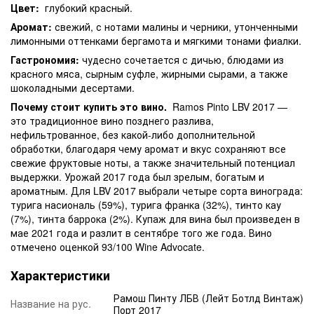
Цвет:
глубокий красный.
Аромат:
свежий, с нотами малины и черники, утонченными
лимонными оттенками бергамота и мягкими тонами фиалки.
Гастрономия:
чудесно сочетается с дичью, блюдами из
красного мяса, сырным суфле, жирными сырами, а также
шоколадными десертами.
Почему стоит купить это вино.
Ramos Pinto LBV 2017 —
это традиционное вино позднего разлива,
нефильтрованное, без какой-либо дополнительной
обработки, благодаря чему аромат и вкус сохраняют все
свежие фруктовые ноты, а также значительный потенциал
выдержки. Урожай 2017 года был зрелым, богатым и
ароматным. Для LBV 2017 выбрали четыре сорта винограда:
турига насиональ (59%), турига франка (32%), тинто кау
(7%), тинта баррока (2%). Купаж для вина был произведен в
мае 2021 года и разлит в сентябре того же года. Вино
отмечено оценкой 93/100 Wine Advocate.
Характеристики
Рамош Пинту ЛБВ (Лейт Ботлд Винтаж)
Название на рус.
Порт 2017