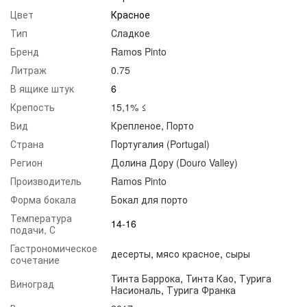
Цвет
Красное
Тип
Сладкое
Бренд
Ramos Pinto
Литраж
0.75
В ящике штук
6
Крепость
15,1% ≤
Вид
Крепленое
,
Порто
Страна
Португалия (Portugal)
Регион
Долина Дору (Douro Valley)
Производитель
Ramos Pinto
Форма бокала
Бокал для порто
Температура
14-16
подачи, С
Гастрономическое
десерты
,
мясо красное
,
сыры
сочетание
Тинта Баррока
,
Тинта Као
,
Турига
Виноград
Насиональ
,
Турига Франка