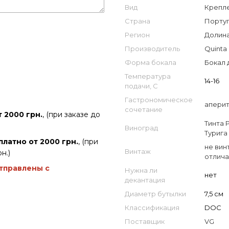
Вид
Крепл
Страна
Португ
Регион
Долина
Производитель
Quinta 
Форма бокала
Бокал 
Температура
14-16
подачи, С
Гастрономическое
апери
сочетание
 2000 грн.
, (при заказе до
Тинта 
Виноград
Турига
платно от 2000 грн.
, (при
не вин
Винтаж
н.)
отлича
отправлены с
Нужна ли
нет
декантация
Диаметр бутылки
7,5 см
Классификация
DOC
Поставщик
VG