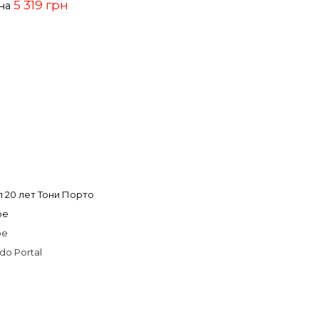
5 319 грн
ена
 20 лет Тони Порто
ое
ое
do Portal