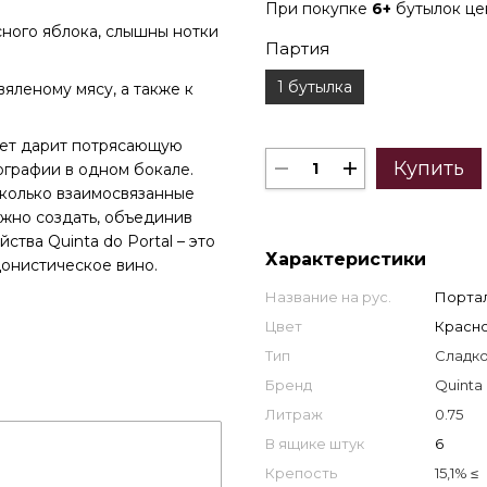
При покупке
6+
бутылок ц
ного яблока, слышны нотки
Партия
1 бутылка
яленому мясу, а также к
лет дарит потрясающую
Купить
ографии в одном бокале.
колько взаимосвязанные
ожно создать, объединив
ства Quinta do Portal – это
Характеристики
донистическое вино.
Название на рус.
Портал
Цвет
Красн
Тип
Сладк
Бренд
Quinta 
Литраж
0.75
В ящике штук
6
Крепость
15,1% ≤