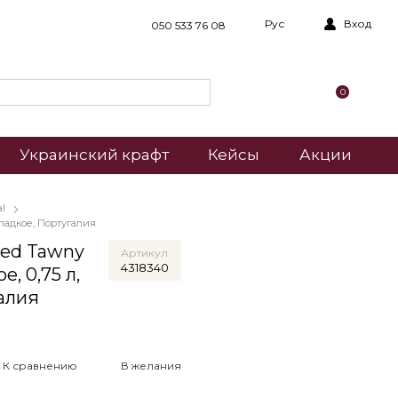
Рус
Вход
050 533 76 08
0
Украинский крафт
Кейсы
Акции
al
сладкое, Португалия
ged Tawny
Артикул
4318340
е, 0,75 л,
алия
К сравнению
В желания