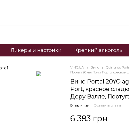
Ликеры и настойки
Крепкий алкоголь
VINO.UA
Вино
Quinta do Port
Портал 20 лет Тони Порто, красное 
Вино Portal 20YO a
Port, красное сладко
Дору Валле, Португ
В наличии
Оставить отзыв
6 383 грн
.