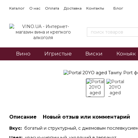
Каталог
О нас
Оплата
Доставка
Контакты
Блог
Вино
Игристые
Виски
Коньяк
Описание
Новый отзыв или комментарий
Вкус:
богатый и структурный, с джемовым послевкусием
Цвет:
красно-кирпичный, уходящий в терракот.