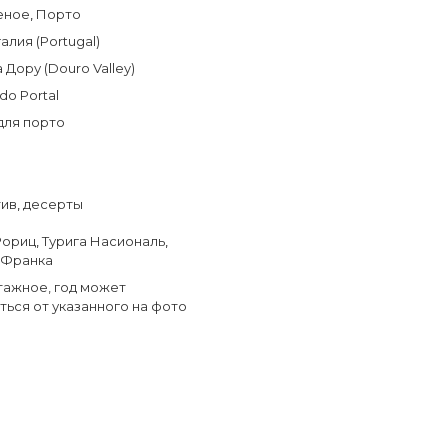
еное
,
Порто
алия (Portugal)
 Дору (Douro Valley)
do Portal
для порто
тив
,
десерты
Рориц
,
Турига Насиональ
,
 Франка
тажное, год может
ться от указанного на фото