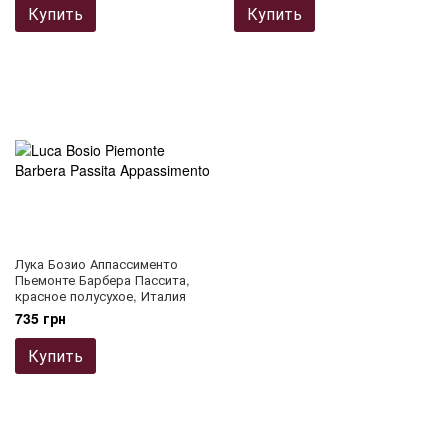
Купить
Купить
Лука Бозио Аппассименто
Пьемонте Барбера Пассита,
красное полусухое, Италия
735 грн
Купить