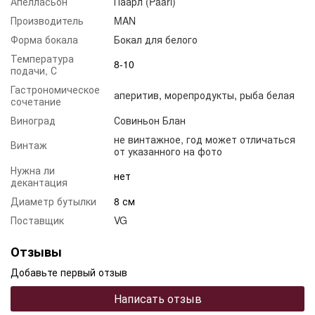
Апелласьон
Паарл (Paarl)
Производитель
MAN
Форма бокала
Бокал для белого
Температура
8-10
подачи, С
Гастрономическое
аперитив
,
морепродукты
,
рыба белая
сочетание
Виноград
Совиньон Блан
не винтажное, год может отличаться
Винтаж
от указанного на фото
Нужна ли
нет
декантация
Диаметр бутылки
8 см
Поставщик
VG
Отзывы
Добавьте первый отзыв
Написать отзыв