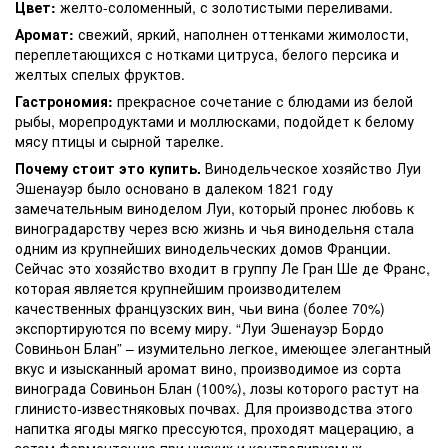
Цвет:
желто-соломенный, с золотистыми переливами.
Аромат:
свежий, яркий, наполнен оттенками жимолости,
переплетающихся с нотками цитруса, белого персика и
желтых спелых фруктов.
Гастрономия:
прекрасное сочетание с блюдами из белой
рыбы, морепродуктами и моллюсками, подойдет к белому
мясу птицы и сырной тарелке.
Почему стоит это купить.
Винодельческое хозяйство Луи
Эшенауэр было основано в далеком 1821 году
замечательным виноделом Луи, который пронес любовь к
виноградарству через всю жизнь и чья винодельня стала
одним из крупнейших винодельческих домов Франции.
Сейчас это хозяйство входит в группу Ле Гран Ше де Франс,
которая является крупнейшим производителем
качественных французских вин, чьи вина (более 70%)
экспортируются по всему миру. “Луи Эшенауэр Бордо
Совиньон Блан” – изумительно легкое, имеющее элегантный
вкус и изысканный аромат вино, производимое из сорта
винограда Совиньон Блан (100%), лозы которого растут на
глинисто-известняковых почвах. Для производства этого
напитка ягоды мягко прессуются, проходят мацерацию, а
затем ферментацию при низких и контролируемых