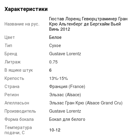
Характеристики
Гюстав Лоренц Гевюрцтраминер Гран
Название на рус.
Крю Альтенберг де Бергхайм Вьей
Винь 2012
Цвет
Белое
Тип
Сухое
Бренд
Gustave Lorentz
Литраж
0.75
В ящике штук
6
Крепость
13%-15%
Страна
Франция (France)
Регион
Эльзас (Alsace)
Апелласьон
Эльзас Гран Крю (Alsace Grand Cru)
Производитель
Gustave Lorentz
Форма бокала
Бокал для белого
Температура
10-12
подачи, С