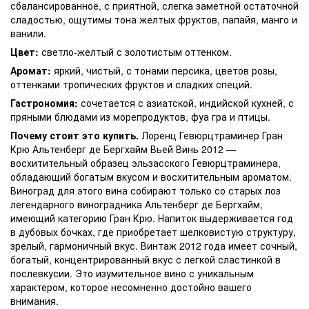
сбалансированное, с приятной, слегка заметной остаточной
сладостью, ощутимы тона желтых фруктов, папайя, манго и
ванили.
Цвет:
светло-желтый с золотистым оттенком.
Аромат:
яркий, чистый, с тонами персика, цветов розы,
оттенками тропических фруктов и сладких специй.
Гастрономия:
сочетается с азиатской, индийской кухней, с
пряными блюдами из морепродуктов, фуа гра и птицы.
Почему стоит это купить.
Лоренц Гевюрцтраминер Гран
Крю Альтенберг де Бергхайм Вьей Винь 2012 —
восхитительный образец эльзасского Гевюрцтраминера,
обладающий богатым вкусом и восхитительным ароматом.
Виноград для этого вина собирают только со старых лоз
легендарного виноградника Альтенберг де Бергхайм,
имеющий категорию Гран Крю. Напиток выдерживается год
в дубовых бочках, где приобретает шелковистую структуру,
зрелый, гармоничный вкус. Винтаж 2012 года имеет сочный,
богатый, концентрированный вкус с легкой сластинкой в
послевкусии. Это изумительное вино с уникальным
характером, которое несомненно достойно вашего
внимания.