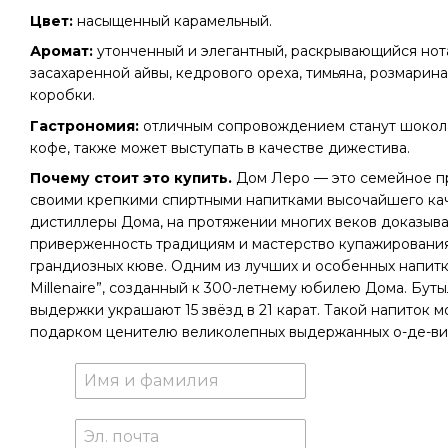
Цвет:
насыщенный карамельный.
Аромат:
утонченный и элегантный, раскрывающийся нот
засахаренной айвы, кедрового ореха, тимьяна, розмарина
коробки.
Гастрономия:
отличным сопровождением станут шокола
кофе, также может выступать в качестве дижестива.
Почему стоит это купить.
Дом Леро — это семейное п
своими крепкими спиртными напитками высочайшего кач
дистиллеры Дома, на протяжении многих веков доказыв
приверженность традициям и мастерство купажирования
грандиозных кюве. Одним из лучших и особенных напитко
Millenaire”, созданный к 300-летнему юбилею Дома. Буты
выдержки украшают 15 звёзд в 21 карат. Такой напиток 
подарком ценителю великолепных выдержанных о-де-ви