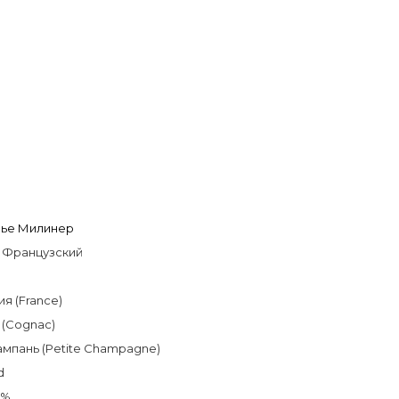
Вье Милинер
 Французcкий
я (France)
 (Cognac)
мпань (Petite Champagne)
d
3%