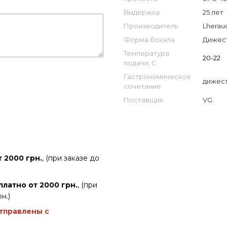
Выдержка
25 лет
Производитель
Lherau
Форма бокала
Дижес
Температура
20-22
подачи, С
Гастрономическое
дижес
сочетание
Поставщик
VG
 2000 грн.
, (при заказе до
платно от 2000 грн.
, (при
н.)
отправлены с