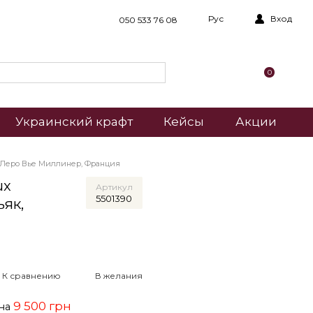
Рус
Вход
050 533 76 08
0
Украинский крафт
Кейсы
Акции
Леро Вье Миллинер, Франция
ux
Артикул
5501390
ьяк,
К сравнению
В желания
9 500 грн
ена