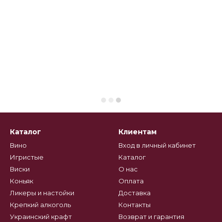
Каталог
Клиентам
Вино
Вход в личный кабинет
Игристые
Каталог
Виски
О нас
Коньяк
Оплата
Ликеры и настойки
Доставка
Крепкий алкоголь
Контакты
Украинский крафт
Возврат и гарантия