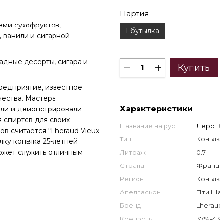
Партия
ами сухофруктов,
1 бутылка
, ванили и сигарной
дные десерты, сигара и
Купить
редприятие, известное
ества. Мастера
Характеристики
али и демонстрировали
 спиртов для своих
Название на рус.
Леро 
в считается “Lheraud Vieux
Тип
Коньяк
лку коньяка 25-летней
может служить отличным
Литраж
0.7
.
Страна
Франци
Регион
Коньяк
Апелласьон
Пти Ша
Бренд
Lherau
Крепость
37%-4