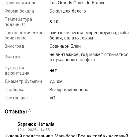
Производитель
Les Grands Chais de France
Форма бокала
Бокал для белого
Температура
8-10
подачи, С
Гастрономическое
азиатская кухня
,
морепродукты
,
рыба
сочетание
белая
,
салаты
,
сыры
Виноград
Совиньон Блан
не винтажное, год может отличаться
Винтаж
от указанного на фото
Нужна ли
нет
декантация
Диаметр бутылки
7,5 см
Подборка
Выбор вайнловера
Поставщик
VG
Отзывы
3
Баранюк Наталія
12.11.2025 в 14:55
Чудовий представник з Мальборо! Все як треба - яскравий