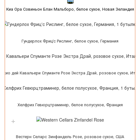
Киа Ора Совиньон Блан Мальборо, белое сухое, Новая Зеландия
Гундерлох Фриц'с Рислинг, белое сухое, Германия
скио дей Кавальери Спуманте Розе Экстра Драй, розовое сухое, Ита
Хелфрих Гевюрцтраминер, белое полусухое, Франция
Вестерн Селарс Зинфандель Розе, розовое сухое, США